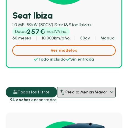
Seat Ibiza
1.0 MPI 59kW (80CV) Start&Stop Ibiza+
257€
Desde
/mes IVA inc.
60 meses
10.000km/año
80cv
Manual
Ver modelos
Todo incluido
Sin entrada
Todos los filtros
94 coches
encontrados