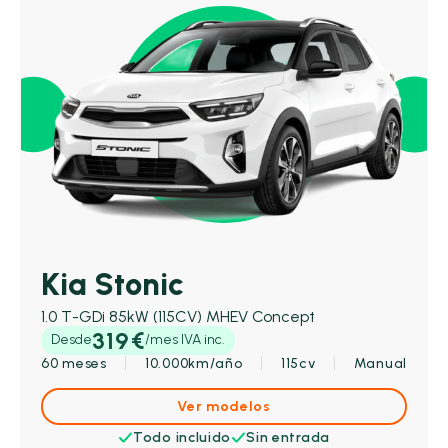
Kia Stonic
1.0 T-GDi 85kW (115CV) MHEV Concept
319€
Desde
/mes IVA inc.
60 meses
10.000km/año
115cv
Manual
Ver modelos
Todo incluido
Sin entrada