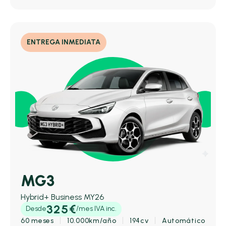
ENTREGA INMEDIATA
MG3
Hybrid+ Business MY26
325€
Desde
/mes IVA inc.
60 meses
10.000km/año
194cv
Automático