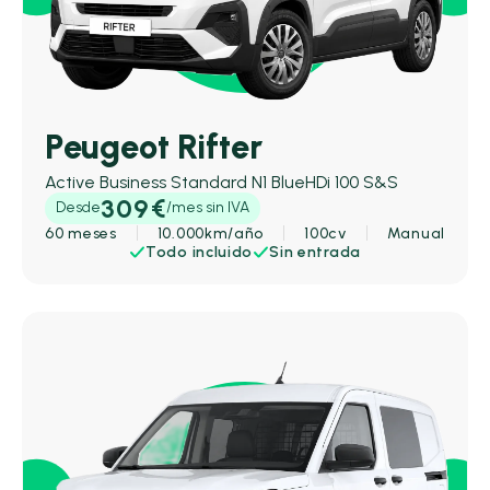
Peugeot Rifter
Active Business Standard N1 BlueHDi 100 S&S
309€
Desde
/mes sin IVA
60 meses
10.000km/año
100cv
Manual
Todo incluido
Sin entrada