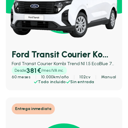
Ford Transit Courier Kombi
Ford Transit Courier Kombi Trend N1 1.5 EcoBlue 74 kW (100 CV)
381€
Desde
/mes IVA inc.
60 meses
10.000km/año
102cv
Manual
Todo incluido
Sin entrada
Entrega inmediata