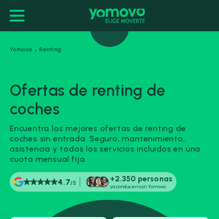
·
Yomovo
Renting
Duración de tu alquiler (meses)
Ofertas de renting de
24 meses
36 meses
48 meses
coches
60 meses
72 meses
Encuentra las mejores ofertas de renting de
coches sin entrada. Seguro, mantenimiento,
Carrocería
asistencia y todos los servicios incluidos en una
cuota mensual fija.
Marca
+2.350 personas
4.7
/5
ya conducen con Yomovo
Combustible