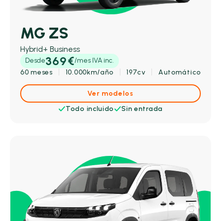
MG ZS
Hybrid+ Business
369€
Desde
/mes IVA inc.
60 meses
10.000km/año
197cv
Automático
Ver modelos
Todo incluido
Sin entrada