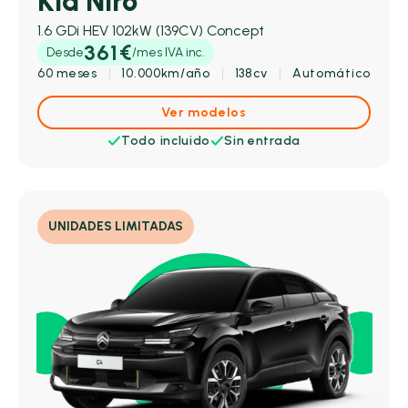
Kia Niro
1.6 GDi HEV 102kW (139CV) Concept
361€
Desde
/mes IVA inc.
60 meses
10.000km/año
138cv
Automático
Ver modelos
Todo incluido
Sin entrada
UNIDADES LIMITADAS