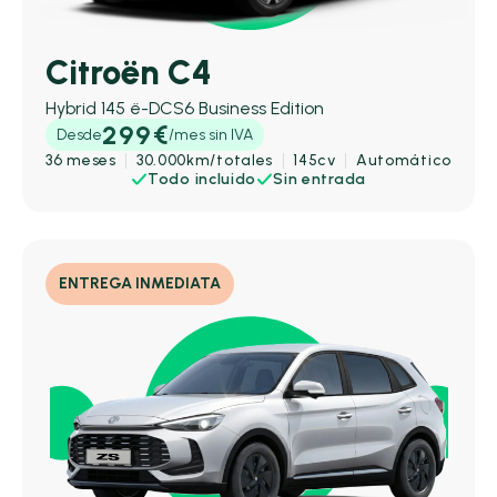
Citroën C4
Hybrid 145 ë-DCS6 Business Edition
299€
Desde
/mes sin IVA
36 meses
30.000km/totales
145cv
Automático
Todo incluido
Sin entrada
ENTREGA INMEDIATA