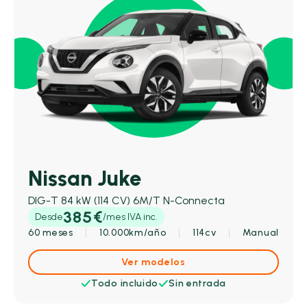
Nissan Juke
DIG-T 84 kW (114 CV) 6M/T N-Connecta
385€
Desde
/mes IVA inc.
60 meses
10.000km/año
114cv
Manual
Ver modelos
Todo incluido
Sin entrada