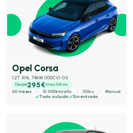
Opel Corsa
1.2T XHL 74kW (100CV) GS
295€
Desde
/mes IVA inc.
60 meses
10.000km/año
100cv
Manual
Todo incluido
Sin entrada