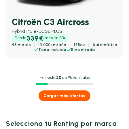
Citroën C3 Aircross
Hybrid 145 ë-DCS6 PLUS
339€
Desde
/mes sin IVA
48 meses
10.000km/año
145cv
Automático
Todo incluido
Sin entrada
Has visto
20
de 95 vehículos
Cargar más ofertas
Selecciona tu Renting por marca