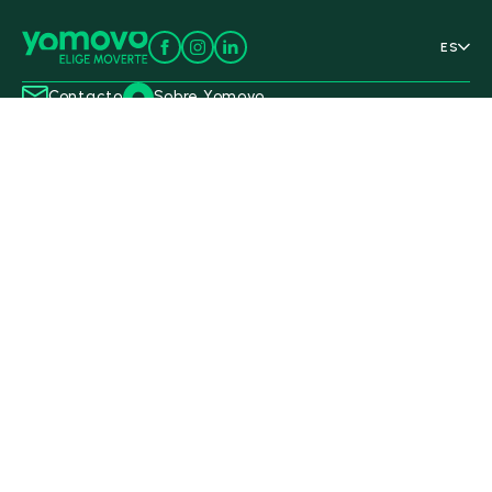
ES
Contacto
Sobre Yomovo
Servicios
Top modelos
Coches en Stock
Qashqai
Coches de segunda mano
Berlingo
Coches Km0
Corsa
Coches en oferta
Juke
Vende tu coche
C3 Aircross
Ofertas de renting
C3
Yomovo para empresas
Seguros para ti y tu familia
Nuestros concesionarios
Abarth | Mavisa | Exclusivas
Alfa Romeo | Mavisa
Pont