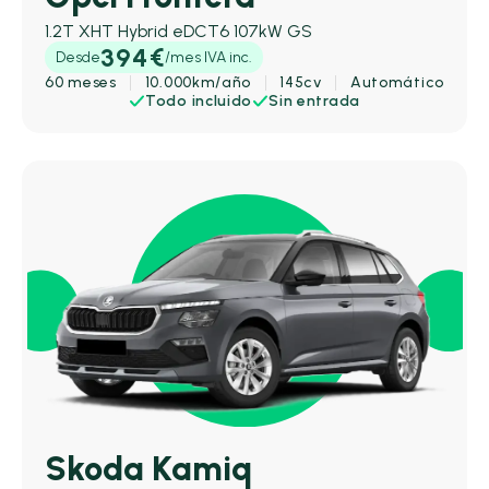
1.2T XHT Hybrid eDCT6 107kW GS
394€
Desde
/mes IVA inc.
60 meses
10.000km/año
145cv
Automático
Todo incluido
Sin entrada
Skoda Kamiq