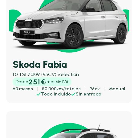
Skoda Fabia
1.0 TSI 70KW (95CV) Selection
251€
Desde
/mes sin IVA
60 meses
50.000km/totales
95cv
Manual
Todo incluido
Sin entrada