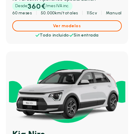
360€
Desde
/mes IVA inc.
60 meses
50.000km/totales
115cv
Manual
Ver modelos
Todo incluido
Sin entrada