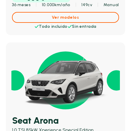
36 meses
10.000km/año
149cv
Manual
Ver modelos
Todo incluido
Sin entrada
Seat Arona
1.0 TSI 85kW Xperience Special Edition