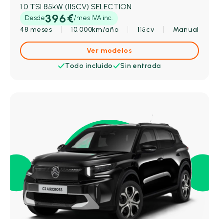
1.0 TSI 85kW (115CV) SELECTION
396€
Desde
/mes IVA inc.
48 meses
10.000km/año
115cv
Manual
Ver modelos
Todo incluido
Sin entrada