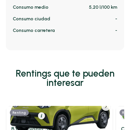
Consumo medio
5,20 l/100 km
Consumo ciudad
-
Consumo carretera
-
Rentings que te pueden
interesar
Renting
Rent
Eléctrico
Resumen
BYD Dolphin Surf
Cit