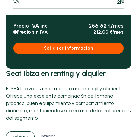
IVA
21%
Precio IVA inc
256,52 €/mes
Precio sin IVA
212,00 €/mes
i
Solicitar información
Seat Ibiza en renting y alquiler
El SEAT Ibiza es un compacto urbano ágil y eficiente.
Ofrece una excelente combinación de tamaño
práctico, buen equipamiento y comportamiento
dinámico, manteniéndose como una de las referencias
del segmento.
Interior
Exterior