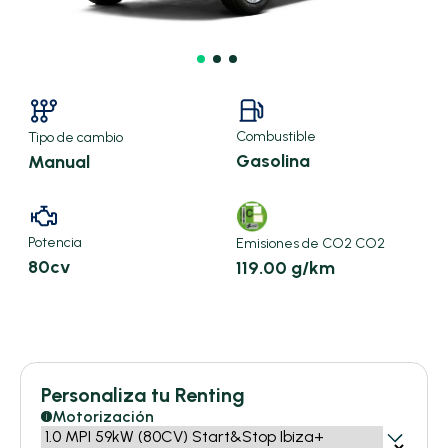
Combustible
Tipo de cambio
Gasolina
Manual
Potencia
Emisiones de CO2 CO2
80cv
119.00 g/km
X
Personaliza tu Renting
256,52 €/mes
Motorización
i