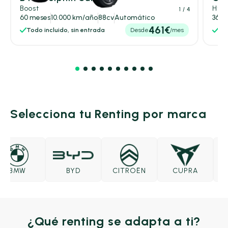
Boost
Hybr
1
/ 4
60 meses
10.000 km/año
88cv
Automático
36 m
461€
Todo incluido, sin entrada
Desde
/mes
Tod
Selecciona tu Renting por marca
BMW
BYD
CITROËN
CUPRA
D
¿Qué renting se adapta a ti?