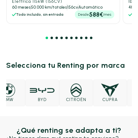
Elettrica 115kW (156CV)
Ibri
60 meses
50.000 km/totales
156cv
Automático
48 m
588€
Todo incluido, sin entrada
Desde
/mes
Tod
Selecciona tu Renting por marca
BMW
BYD
CITROËN
CUPRA
DA
¿Qué renting se adapta a ti?