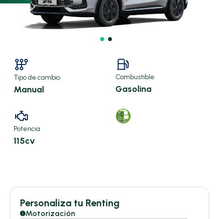
Combustible
Tipo de cambio
Gasolina
Manual
Potencia
115cv
X
Personaliza tu Renting
394,10 €/mes
Motorización
i