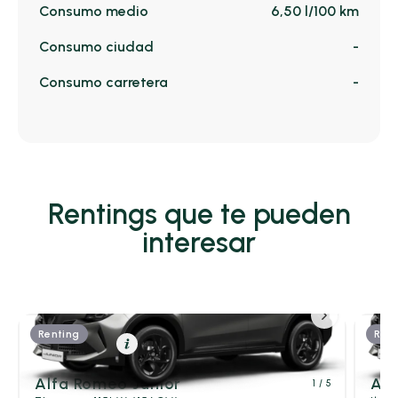
Consumo medio
6,50 l/100 km
Consumo ciudad
-
Consumo carretera
-
Rentings que te pueden
interesar
Renting
Rent
Eléctrico
Resumen
Alfa Romeo Junior
Alf
1
/ 5