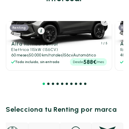
Renting
Rent
Eléctrico
Resumen
Alfa Romeo Junior
Alf
1
/ 5
Elettrica 115kW (156CV)
Ibri
60 meses
50.000 km/totales
156cv
Automático
48 m
588€
Todo incluido, sin entrada
Desde
/mes
Tod
Selecciona tu Renting por marca