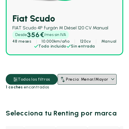
Fiat Scudo
FIAT Scudo 4P furgón M Diésel 120 CV Manual
356€
Desde
/mes sin IVA
48 meses
10.000km/año
120cv
Manual
Todo incluido
Sin entrada
Todos los filtros
Combustible
1 coches
encontrados
Cambio
Selecciona tu Renting por marca