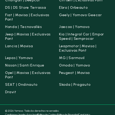
Changan | Deepcar
Citroën | Exclusivas Pont
DS | DS Store Terrassa
Ebro | Orbeauto
Fiat | Mavisa | Exclusivas
Geely | Yomovo Geecar
Pont
Honda | Tecnovallés
Jaecoo | Yomovo
Jeep | Mavisa | Exclusivas
Kia | Integral Car | Empor
Pont
Speed | Semprocar
Lancia | Mavisa
Leapmotor | Mavisa |
Exclusivas Pont
Lepas | Yomovo
MG | Sarmovil
Nissan | Santi Enrique
Omoda | Yomovo
Opel | Mavisa | Exclusivas
Peugeot | Mavisa
Pont
SEAT | Ondinauto
Skoda | Pragauto
Dravit
© 2026 Yomovo. Todos los derechos reservados.
Condiciones legales
Aviso legal
Política de Cookies
Política de Privacidad
Canal ético