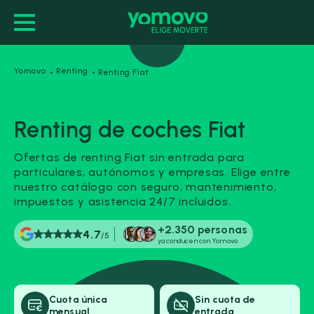
·
·
Yomovo
Renting
Renting Fiat
Duración de tu alquiler (meses)
Renting de coches Fiat
24 meses
36 meses
48 meses
Ofertas de renting Fiat sin entrada para
particulares, autónomos y empresas. Elige entre
60 meses
72 meses
nuestro catálogo con seguro, mantenimiento,
impuestos y asistencia 24/7 incluidos.
Carrocería
+2.350 personas
4.7
/5
ya conducen con Yomovo
Marca
Cuota única
Sin cuota de
mensual
entrada