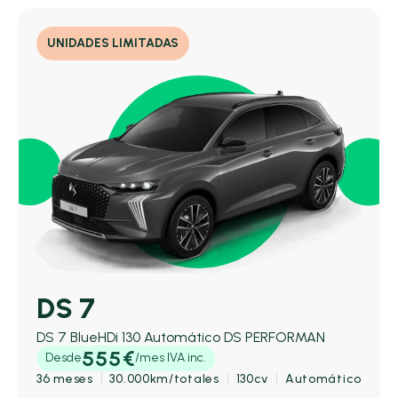
UNIDADES LIMITADAS
DS 7
DS 7 BlueHDi 130 Automático DS PERFORMAN
555€
Desde
/mes IVA inc.
36 meses
30.000km/totales
130cv
Automático