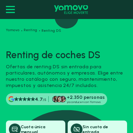
·
·
Yomovo
Renting
Renting DS
Duración de tu alquiler (meses)
Renting de coches DS
24 meses
36 meses
48 meses
Ofertas de renting DS sin entrada para
particulares, autónomos y empresas. Elige entre
60 meses
72 meses
nuestro catálogo con seguro, mantenimiento,
impuestos y asistencia 24/7 incluidos.
Carrocería
+2.350 personas
4.7
/5
ya conducen con Yomovo
Marca
Cuota única
Sin cuota de
mensual
entrada