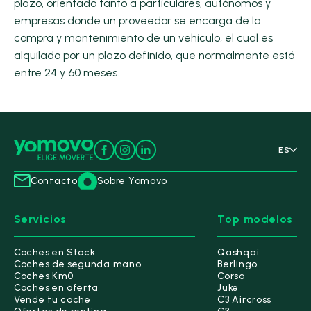
plazo, orientado tanto a particulares, autónomos y
empresas donde un proveedor se encarga de la
compra y mantenimiento de un vehículo, el cual es
alquilado por un plazo definido, que normalmente está
entre 24 y 60 meses.
ES
Contacto
Sobre Yomovo
Servicios
Top modelos
Coches en Stock
Qashqai
Coches de segunda mano
Berlingo
Coches Km0
Corsa
Coches en oferta
Juke
Vende tu coche
C3 Aircross