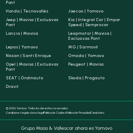
Pont
Honda | Tecnovallés
Jaecoo | Yomovo
Jeep | Mavisa | Exclusivas
Kia | Integral Car | Empor
Pont
Speed | Semprocar
Lancia | Mavisa
Leapmotor | Mavisa |
Exclusivas Pont
Lepas | Yomovo
MG | Sarmovil
Nissan | Santi Enrique
Omoda | Yomovo
Opel | Mavisa | Exclusivas
Peugeot | Mavisa
Pont
SEAT | Ondinauto
Skoda | Pragauto
Dravit
© 2026 Yomovo. Todos los derechos reservados.
Condiciones legales
Aviso legal
Política de Cookies
Política de Privacidad
Canal ético
Grupo Maas & Vallescar ahora es Yomovo