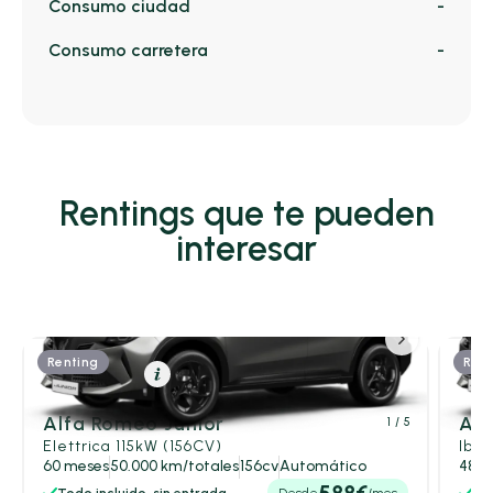
Consumo ciudad
-
Consumo carretera
-
Rentings que te pueden
interesar
Renting
Rent
Eléctrico
Resumen
Alfa Romeo Junior
Alf
1
/ 5
Elettrica 115kW (156CV)
Ibri
60 meses
50.000 km/totales
156cv
Automático
48 m
588€
Todo incluido, sin entrada
Desde
/mes
Tod