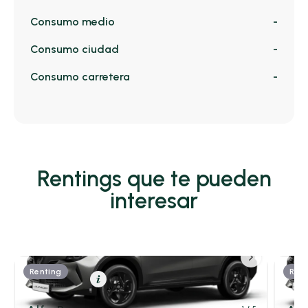
Consumo medio
-
Consumo ciudad
-
Consumo carretera
-
Rentings que te pueden
interesar
Renting
Rent
Eléctrico
Resumen