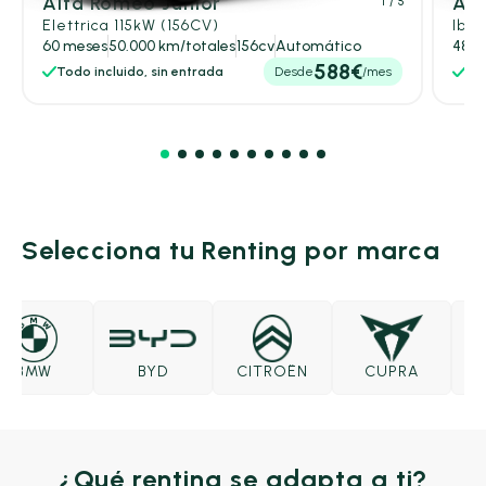
Alfa Romeo Junior
Alf
1
/ 5
Elettrica 115kW (156CV)
Ibri
60 meses
50.000 km/totales
156cv
Automático
48 m
588€
Todo incluido, sin entrada
Desde
/mes
Tod
Selecciona tu Renting por marca
BMW
BYD
CITROËN
CUPRA
D
¿Qué renting se adapta a ti?