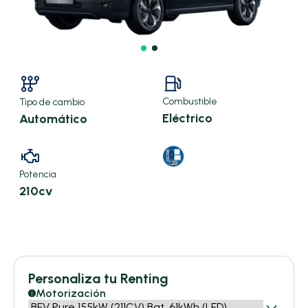
Combustible
Tipo de cambio
Eléctrico
Automático
Potencia
210cv
X
Personaliza tu Renting
549,34 €/mes
Motorización
i