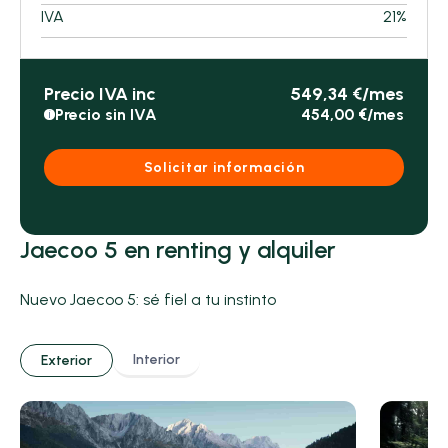
IVA
21%
Precio IVA inc
549,34 €/mes
Precio sin IVA
454,00 €/mes
i
Solicitar información
Jaecoo 5 en renting y alquiler
Nuevo Jaecoo 5: sé fiel a tu instinto
Interior
Exterior