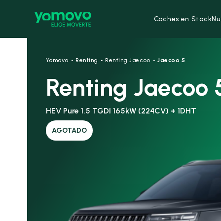
Coches en Stock
Nu
·
·
·
Yomovo
Renting
Renting Jaecoo
Jaecoo 5
Renting Jaecoo 
HEV Pure 1.5 TGDI 165kW (224CV) + 1DHT
AGOTADO