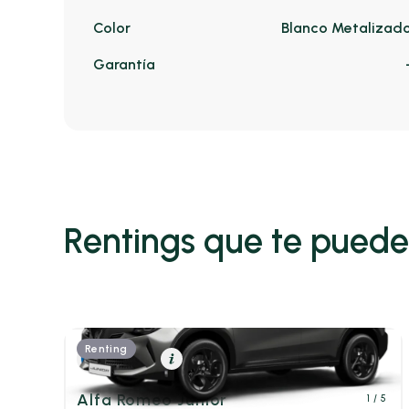
Color
Blanco Metalizad
Garantía
Rentings que te puede
Renting
Eléctrico
Resumen
Alfa Romeo Junior
1
/ 5