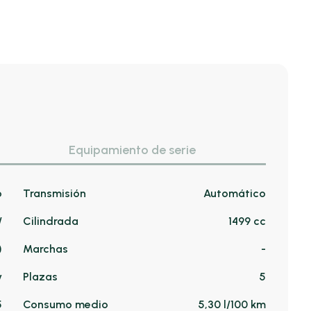
Equipamiento de serie
o
Transmisión
Automático
/
Cilindrada
1499 cc
)
Marchas
-
v
Plazas
5
5
Consumo medio
5,30 l/100 km