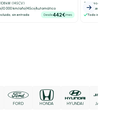
i 108kW (145CV)
2.2 Diesel 154kW 
s
10.000 km/año
145cv
Automático
60 meses
50.000 km
442€
cluido, sin entrada
Desde
/mes
Todo incluido, sin
FORD
HONDA
HYUNDAI
JAECOO