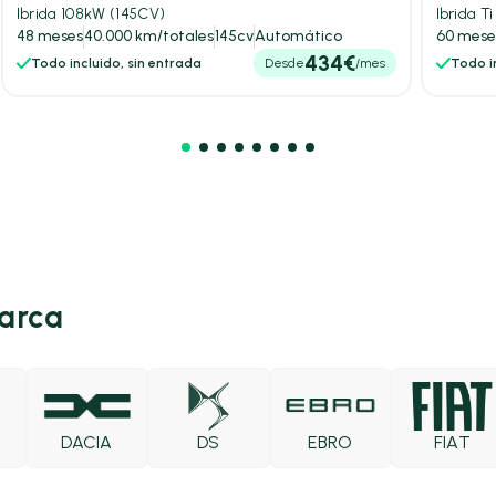
Ibrida 108kW (145CV)
Ibrida T
48 meses
40.000 km/totales
145cv
Automático
60 mese
434€
Todo incluido, sin entrada
Desde
/mes
Todo in
marca
DACIA
DS
EBRO
FIAT