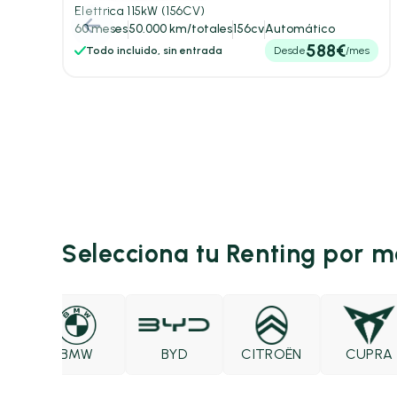
Elettrica 115kW (156CV)
60 meses
50.000 km/totales
156cv
Automático
588€
Todo incluido, sin entrada
Desde
/mes
Selecciona tu Renting por 
BMW
BYD
CITROËN
CUPRA