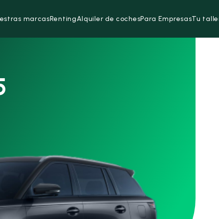
estras marcas
Renting
Alquiler de coches
Para Empresas
Tu talle
5