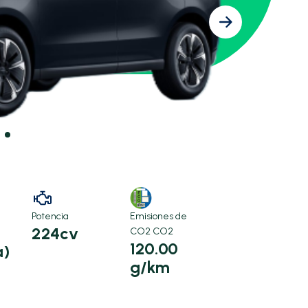
Emisiones de
Potencia
224cv
CO2 CO2
120.00
a)
g/km