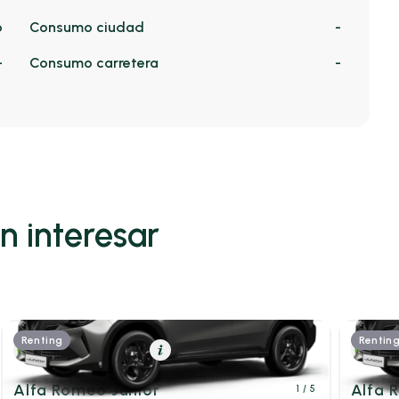
o
Consumo ciudad
-
-
Consumo carretera
-
n interesar
Renting
Rentin
Híbrido (Gasolina)
Resumen
Híb
Alfa Romeo Junior
Alfa 
1
/ 5