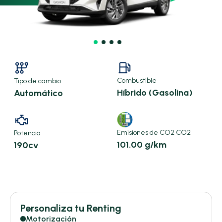
Combustible
Tipo de cambio
Híbrido (Gasolina)
Automático
Emisiones de CO2 CO2
Potencia
101.00 g/km
190cv
X
Personaliza tu Renting
Motorización
i