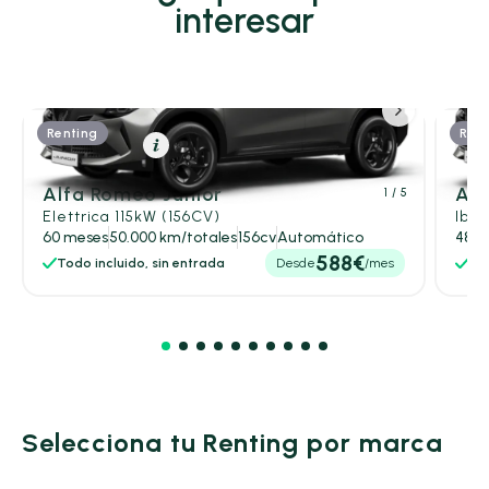
interesar
Renting
Rent
Eléctrico
Resumen
Alfa Romeo Junior
Alf
1
/ 5
Elettrica 115kW (156CV)
Ibri
60 meses
50.000 km/totales
156cv
Automático
48 m
588€
Todo incluido, sin entrada
Desde
/mes
Tod
Selecciona tu Renting por marca