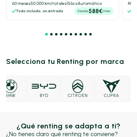
60 meses
50.000 km/totales
156cv
Automático
48 m
588€
Todo incluido, sin entrada
Desde
/mes
Tod
Selecciona tu Renting por marca
BMW
BYD
CITROËN
CUPRA
D
¿Qué renting se adapta a ti?
¿No tienes claro qué renting te conviene?