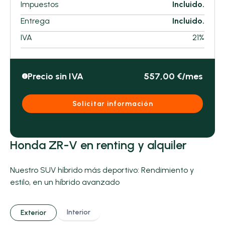
Impuestos
Incluido.
Entrega
Incluido.
IVA
21%
Precio sin IVA
557,00 €/mes
i
Solicitar información
Honda ZR-V en renting y alquiler
Nuestro SUV híbrido más deportivo: Rendimiento y
estilo, en un híbrido avanzado
Interior
Exterior