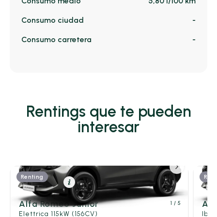
Consumo medio
5,80 l/100 km
Consumo ciudad
-
Consumo carretera
-
Rentings que te pueden
interesar
Renting
Rent
Eléctrico
Resumen
Alfa Romeo Junior
Alf
1
/ 5
Elettrica 115kW (156CV)
Ibri