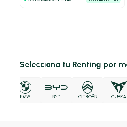
Selecciona tu Renting por 
EO
BMW
BYD
CITROËN
CUPRA