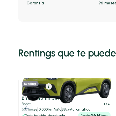
Garantía
96 mese
Rentings que te puede
Renting
Eléctrico
Resumen
BYD Dolphin Surf
Boost
1
/ 4
60 meses
10.000 km/año
88cv
Automático
461€
Todo incluido, sin entrada
Desde
/mes