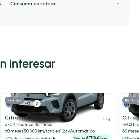
s
Consumo carretera
-
n interesar
Renting
Rentin
Eléctrico
Resumen
Eléc
Citroën ë-C3
Citro
1
/ 4
ë-C3 Eléctrico Business
ë-C3 El
60 meses
50.000 km/totales
112cv
Automático
60 mese
473€
Todo incluido, sin entrada
Desde
/mes
Todo in