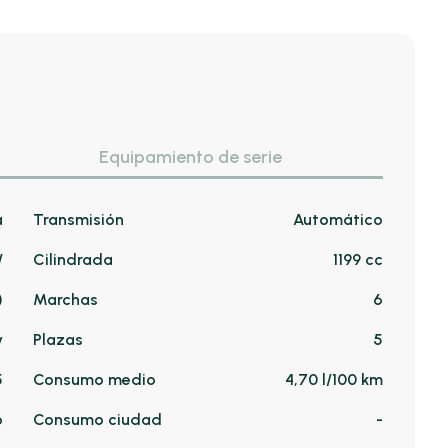
Equipamiento de serie
a
Transmisión
Automático
/
Cilindrada
1199 cc
)
Marchas
6
v
Plazas
5
5
Consumo medio
4,70 l/100 km
o
Consumo ciudad
-