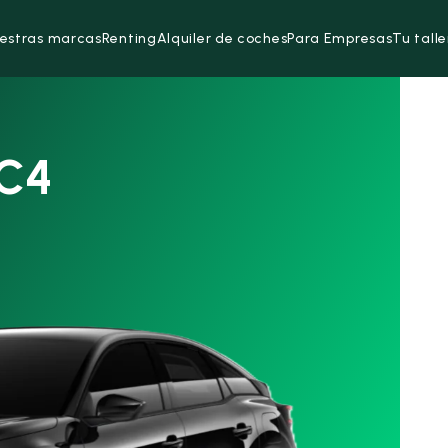
estras marcas
Renting
Alquiler de coches
Para Empresas
Tu talle
 C4