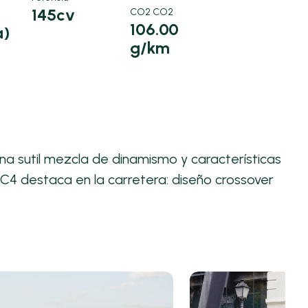
145cv
CO2 CO2
106.00
a)
g/km
Una sutil mezcla de dinamismo y características
l C4 destaca en la carretera: diseño crossover