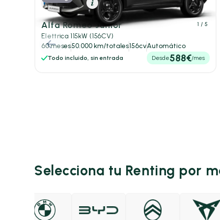
Eléctrico
Resumen
Alfa Romeo Junior
1
/ 5
Elettrica 115kW (156CV)
60 meses
50.000 km/totales
156cv
Automático
588€
Todo incluido, sin entrada
Desde
/mes
Selecciona tu Renting por 