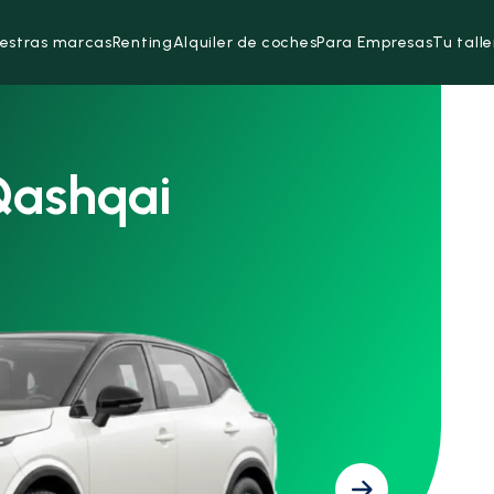
estras marcas
Renting
Alquiler de coches
Para Empresas
Tu talle
Qashqai