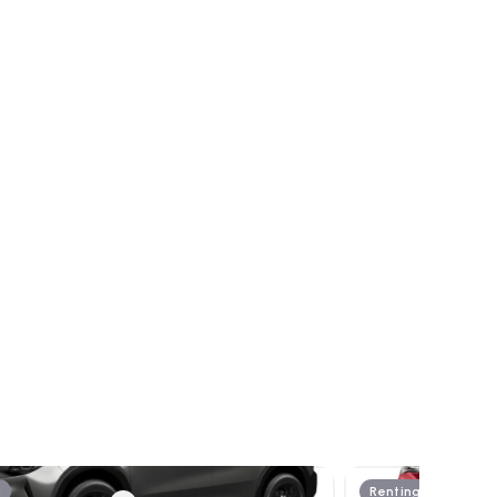
g
Renting