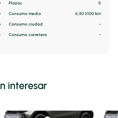
v
Plazas
5
5
Consumo medio
6,30 l/100 km
o
Consumo ciudad
-
-
Consumo carretera
-
n interesar
Renting
Rentin