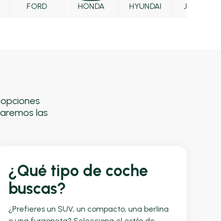
FORD
HONDA
HYUNDAI
JAECOO
s opciones
raremos las
¿Qué tipo de coche
buscas?
¿Prefieres un SUV, un compacto, una berlina
o una furgoneta? Selecciona el estilo de