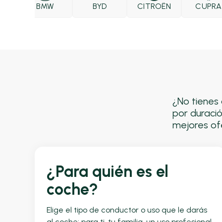
O
BMW
BYD
CITROËN
CUPRA
¿No tienes 
por duració
mejores ofe
¿Para quién es el
coche?
Elige el tipo de conductor o uso que le darás
al coche: para ti, tu familia, un uso profesional