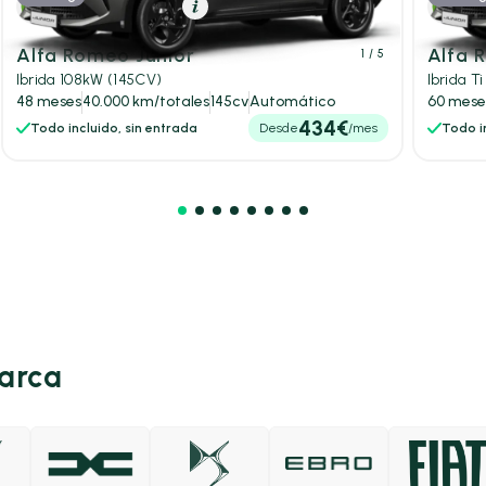
Híbrido (Gasolina)
Resumen
Híb
Alfa Romeo Junior
Alfa 
1
/ 5
Ibrida 108kW (145CV)
Ibrida T
48 meses
40.000 km/totales
145cv
Automático
60 mese
434€
Todo incluido, sin entrada
Desde
/mes
Todo in
marca