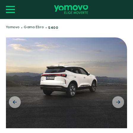
·
·
Yomovo
Gama Ebro
S400