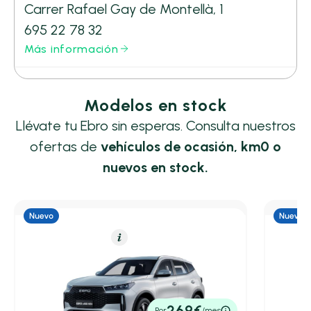
Carrer Rafael Gay de Montellà, 1
695 22 78 32
Más información
Modelos en stock
Llévate tu Ebro sin esperas. Consulta nuestros
ofertas de
vehículos de ocasión, km0 o
nuevos en stock.
Híbrido (Gasolina)
Resumen
Híbrido
Ebro S400
Ebro 
1.5 DHE HEV Premium CVT
1.5 DHE
5,30 l/100 Km
211cv
Automático
5,30 l/
22.300€
25.20
269€
Por
/mes