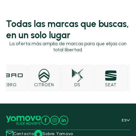
Todas las marcas que buscas,
en un solo lugar
La oferta más amplia de marcas para que elijas con
total libertad.
EBRO
CITROËN
DS
SEAT
S
ES
Contacto
Sobre Yomovo