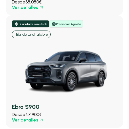
Desde
38.080€
Ver detalles
12 unidades en stock
Promoción Agosto
Híbrido Enchufable
Ebro S900
Desde
47.900€
Ver detalles