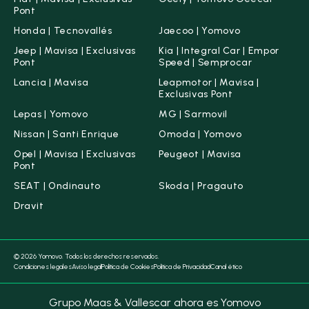
Pont
Honda | Tecnovallés
Jaecoo | Yomovo
Jeep | Mavisa | Exclusivas
Kia | Integral Car | Empor
Pont
Speed | Semprocar
Lancia | Mavisa
Leapmotor | Mavisa |
Exclusivas Pont
Lepas | Yomovo
MG | Sarmovil
Nissan | Santi Enrique
Omoda | Yomovo
Opel | Mavisa | Exclusivas
Peugeot | Mavisa
Pont
SEAT | Ondinauto
Skoda | Pragauto
Dravit
© 2026 Yomovo. Todos los derechos reservados.
Condiciones legales
Aviso legal
Política de Cookies
Política de Privacidad
Canal ético
Grupo Maas & Vallescar ahora es Yomovo