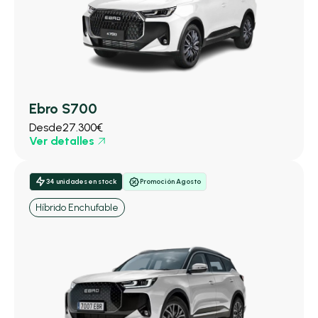
Ebro S700
Desde
27.300€
Ver detalles
34 unidades en stock
Promoción Agosto
Híbrido Enchufable