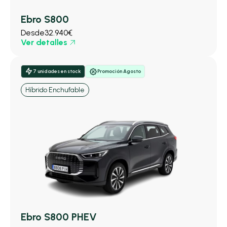
Ebro S800
Desde
32.940€
Ver detalles
7 unidades en stock
Promoción Agosto
Híbrido Enchufable
Ebro S800 PHEV