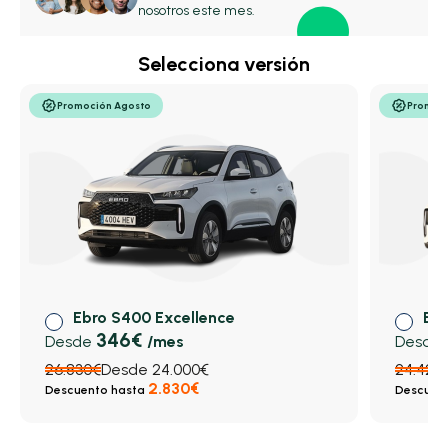
prácticas pensadas para profesionales.
nosotros este mes.
Selecciona versión
Promoción Agosto
Promoc
Eb
Ebro S400 Excellence
346€
Desde
Desde
/mes
24.420
26.830€
Desde 24.000€
2.830€
Descuen
Descuento hasta