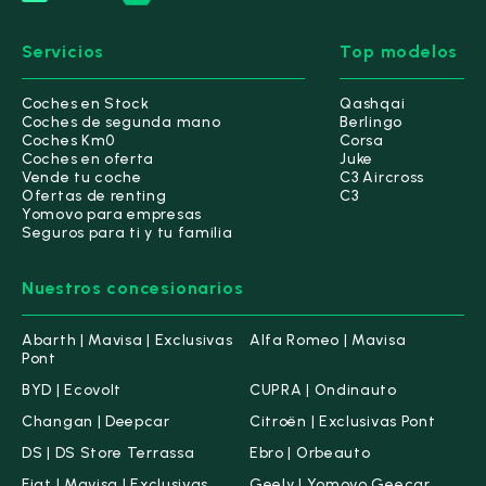
Servicios
Top modelos
Coches en Stock
Qashqai
Coches de segunda mano
Berlingo
Coches Km0
Corsa
Coches en oferta
Juke
Vende tu coche
C3 Aircross
Ofertas de renting
C3
Yomovo para empresas
Seguros para ti y tu familia
Nuestros concesionarios
Abarth | Mavisa | Exclusivas
Alfa Romeo | Mavisa
Pont
BYD | Ecovolt
CUPRA | Ondinauto
Changan | Deepcar
Citroën | Exclusivas Pont
DS | DS Store Terrassa
Ebro | Orbeauto
Fiat | Mavisa | Exclusivas
Geely | Yomovo Geecar