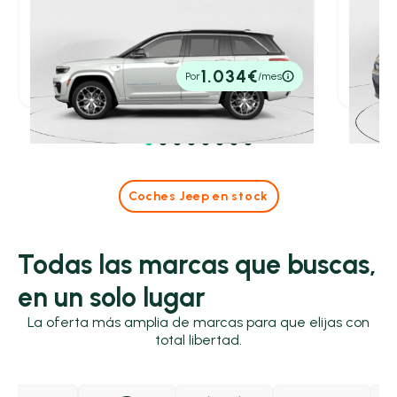
Jeep Grand Cherokee
Jeep
SUV 2.0 PHEV SUMMIT RESERVE AUTO 4WD
381 5P
SUV BE
2,60 l/100 Km
381cv
Automático
213cv
A
85.675€
45.19
1.034€
Por
/mes
P.V.P. contado
P.V.P. con
Coches Jeep en stock
Todas las marcas que buscas,
en un solo lugar
La oferta más amplia de marcas para que elijas con
total libertad.