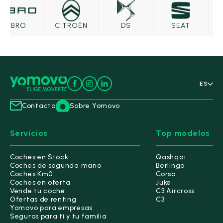
EBRO
CITROËN
DS
SEAT
S
ES
Contacto
Sobre Yomovo
Servicios
Top modelos
Coches en Stock
Qashqai
Coches de segunda mano
Berlingo
Coches Km0
Corsa
Coches en oferta
Juke
Vende tu coche
C3 Aircross
Ofertas de renting
C3
Yomovo para empresas
Seguros para ti y tu familia