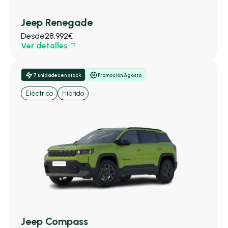
Jeep Renegade
Desde
28.992€
Ver detalles
7 unidades en stock
Promoción Agosto
Eléctrico
Híbrido
Jeep Compass