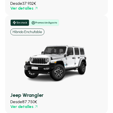
Desde
37.932€
Ver detalles
Sin stock
Promoción Agosto
Híbrido Enchufable
Jeep Wrangler
Desde
87.750€
Ver detalles