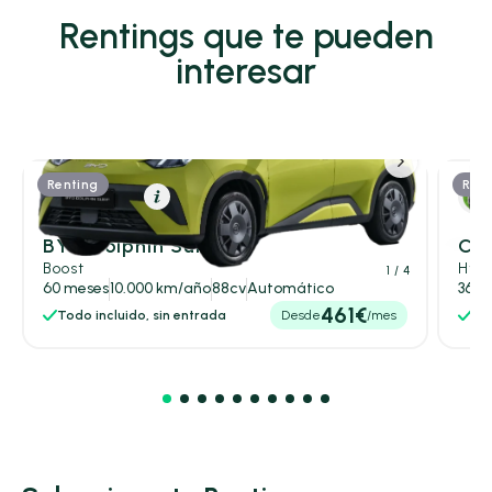
Rentings que te pueden
interesar
Renting
Rent
Eléctrico
Resumen
BYD Dolphin Surf
Cit
Boost
Hybr
1
/ 4
60 meses
10.000 km/año
88cv
Automático
36 m
461€
Todo incluido, sin entrada
Desde
/mes
Tod