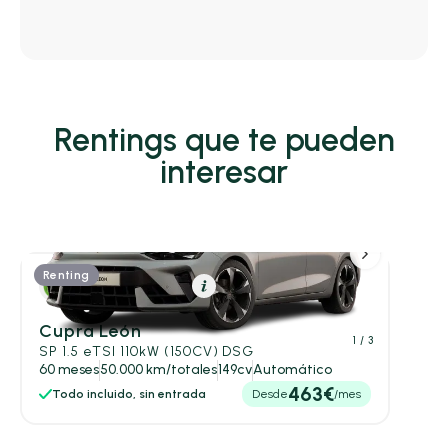
Rentings que te pueden
interesar
Renting
Híbrido (Gasolina)
Resumen
Cupra León
1
/ 3
SP 1.5 eTSI 110kW (150CV) DSG
60 meses
50.000 km/totales
149cv
Automático
463€
Todo incluido, sin entrada
Desde
/mes