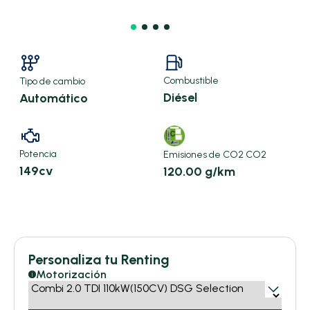
Combustible
Tipo de cambio
Diésel
Automático
Potencia
Emisiones de CO2 CO2
149cv
120.00 g/km
X
Personaliza tu Renting
548,13 €/mes
Motorización
i
15.000km/año
meses ·
48