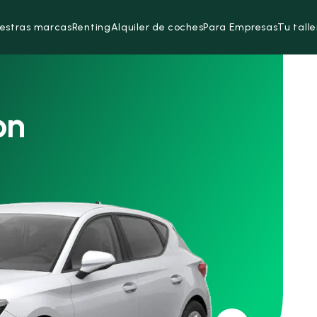
estras marcas
Renting
Alquiler de coches
Para Empresas
Tu talle
on