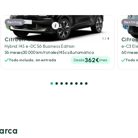
Renting
Rentin
Híbrido (Gasolina)
Resumen
Eléc
Citroën C4
Citro
1
/ 4
Hybrid 145 ë-DCS6 Business Edition
ë-C3 Elé
36 meses
30.000 km/totales
145cv
Automático
60 mese
362€
Todo incluido, sin entrada
Desde
/mes
Todo in
marca