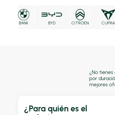
O
BMW
BYD
CITROËN
CUPRA
¿No tienes 
por duració
mejores ofe
¿Para quién es el