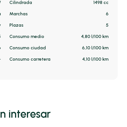
/
Cilindrada
1498 cc
a
Marchas
6
v
Plazas
5
5
Consumo medio
4,80 l/100 km
o
Consumo ciudad
6,10 l/100 km
-
Consumo carretera
4,10 l/100 km
n interesar