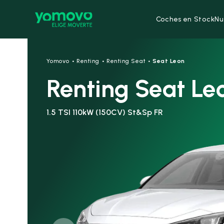
Coches en Stock
Nu
·
·
·
Yomovo
Renting
Renting Seat
Seat Leon
Renting Seat Le
1.5 TSI 110kW (150CV) St&Sp FR