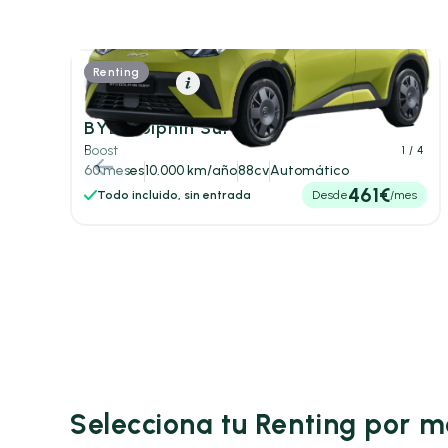
Renting
Eléctrico
Resumen
BYD Dolphin Surf
Boost
1
/ 4
60 meses
10.000 km/año
88cv
Automático
461€
Todo incluido, sin entrada
Desde
/mes
Selecciona tu Renting por 