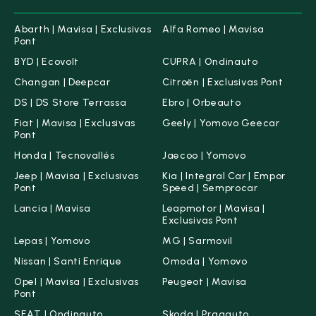
Abarth | Mavisa | Exclusivas
Alfa Romeo | Mavisa
Pont
BYD | Ecovolt
CUPRA | Ondinauto
Changan | Deepcar
Citroën | Exclusivas Pont
DS | DS Store Terrassa
Ebro | Orbeauto
Fiat | Mavisa | Exclusivas
Geely | Yomovo Geecar
Pont
Honda | Tecnovallés
Jaecoo | Yomovo
Jeep | Mavisa | Exclusivas
Kia | Integral Car | Empor
Pont
Speed | Semprocar
Lancia | Mavisa
Leapmotor | Mavisa |
Exclusivas Pont
Lepas | Yomovo
MG | Sarmovil
Nissan | Santi Enrique
Omoda | Yomovo
Opel | Mavisa | Exclusivas
Peugeot | Mavisa
Pont
SEAT | Ondinauto
Skoda | Pragauto