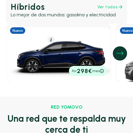
Híbridos
Ver todos
Lo mejor de dos mundos: gasolina y electricidad
Híbrido (Gasolina)
Resumen
Híbrid
Citroën C4 X
Niss
Hybrid 145 ë-DCS6 Max
1.6 H
4,70 l/100 Km
145cv
Automático
4,70 l
24.700€
26.8
298€
Por
/mes
P.V.P. contado
P.V.P. c
RED YOMOVO
Una red que te respalda muy
cerca de ti