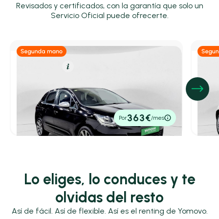
Revisados y certificados, con la garantía que solo un
Servicio Oficial puede ofrecerte.
Gasolina
Resumen
Hí
Citroën C4
Fiat
PureTech S&S 130 Feel Edition
Cult 1
2016
74.801 km
130cv
Manual
2021
4
7.800€
10.5
363€
Por
/mes
P.V.P. contado
P.V.P. c
Lo eliges, lo conduces y te
olvidas del resto
Así de fácil. Así de flexible. Así es el renting de Yomovo.