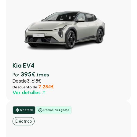
Kia EV4
395€
/mes
Por
Desde
31.618€
7.284€
Descuento de
Ver detalles
Sin stock
Promoción Agosto
Eléctrico