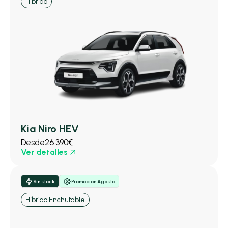
Híbrido
Kia Niro HEV
Desde
26.390€
Ver detalles
Sin stock
Promoción Agosto
Híbrido Enchufable