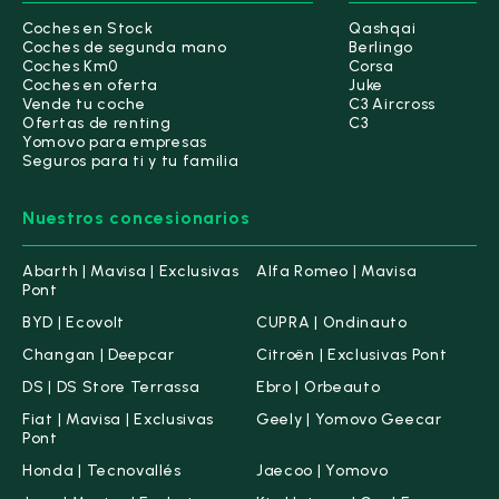
Coches en Stock
Qashqai
Coches de segunda mano
Berlingo
Coches Km0
Corsa
Coches en oferta
Juke
Vende tu coche
C3 Aircross
Ofertas de renting
C3
Yomovo para empresas
Seguros para ti y tu familia
Nuestros concesionarios
Abarth | Mavisa | Exclusivas
Alfa Romeo | Mavisa
Pont
BYD | Ecovolt
CUPRA | Ondinauto
Changan | Deepcar
Citroën | Exclusivas Pont
DS | DS Store Terrassa
Ebro | Orbeauto
Fiat | Mavisa | Exclusivas
Geely | Yomovo Geecar
Pont
Honda | Tecnovallés
Jaecoo | Yomovo