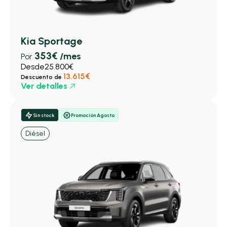
Kia Sportage
353€
/mes
Por
Desde
25.800€
13.615€
Descuento de
Ver detalles
Sin stock
Promoción Agosto
Diésel