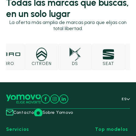
Todas las marcas que buscas,
en un solo lugar
La oferta más amplia de marcas para que elijas con
total libertad.
BRO
CITROËN
DS
SEAT
SKO
ES
Contacto
Sobre Yomovo
Servicios
Top modelos