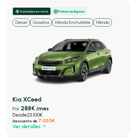
3 unidades en stock
Promoción Agosto
Diésel
Gasolina
Híbrido Enchufable
Híbrido
Kia XCeed
288€
/mes
Por
Desde
23.100€
7.050€
Descuento de
Ver detalles