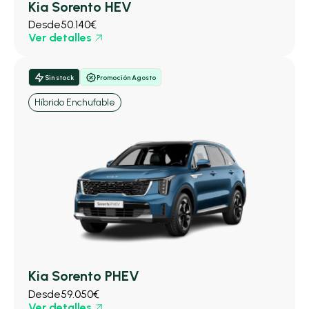
Kia Sorento HEV
Desde
50.140€
Ver detalles
Sin stock
Promoción Agosto
Híbrido Enchufable
Kia Sorento PHEV
Desde
59.050€
Ver detalles