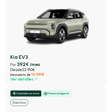
Kia EV3
392€
/mes
Por
Desde
22.910€
10.341€
Descuento de
Ver detalles
3 unidades en stock
Promoción Agosto
Eléctrico