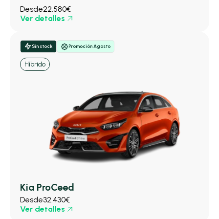
Desde
22.580€
Ver detalles
Sin stock
Promoción Agosto
Híbrido
Kia ProCeed
Desde
32.430€
Ver detalles