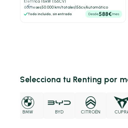
Elettrica 115kW (156CV)
60 meses
50.000 km/totales
156cv
Automático
588€
Todo incluido, sin entrada
Desde
/mes
Selecciona tu Renting por 
O
BMW
BYD
CITROËN
CUPRA