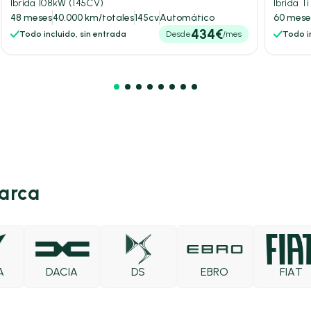
Ibrida 108kW (145CV)
Ibrida T
48 meses
40.000 km/totales
145cv
Automático
60 mese
434€
Todo incluido, sin entrada
Desde
/mes
Todo in
marca
DACIA
DS
EBRO
FIAT