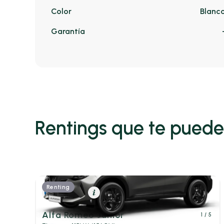
Color
Blanc
Garantía
Rentings que te puede
Renting
Eléctrico
Resumen
Alfa Romeo Junior
1
/ 5