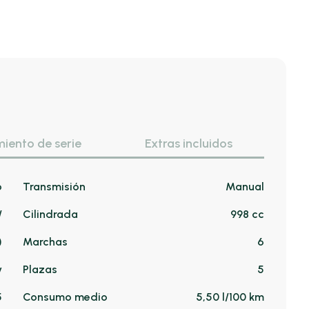
iento de serie
Extras incluidos
o
Transmisión
Manual
/
Cilindrada
998 cc
)
Marchas
6
v
Plazas
5
5
Consumo medio
5,50 l/100 km