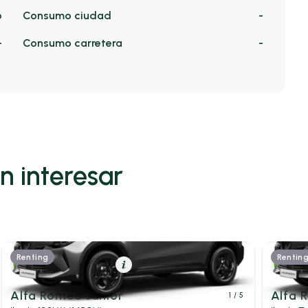
o
Consumo ciudad
-
-
Consumo carretera
-
n interesar
Renting
Rentin
Híbrido (Gasolina)
Resumen
Híb
Alfa Romeo Junior
Alfa 
1
/ 5