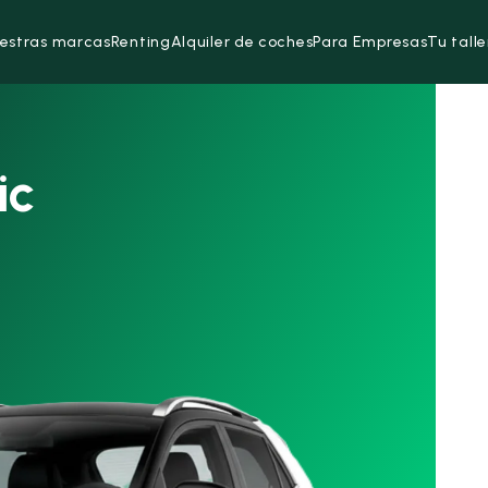
estras marcas
Renting
Alquiler de coches
Para Empresas
Tu talle
ic