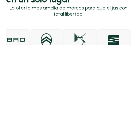
La oferta más amplia de marcas para que elijas con
total libertad.
EBRO
CITROËN
DS
SEAT
SK
ES
Contacto
Sobre Yomovo
Servicios
Top modelos
Coches en Stock
Qashqai
Coches de segunda mano
Berlingo