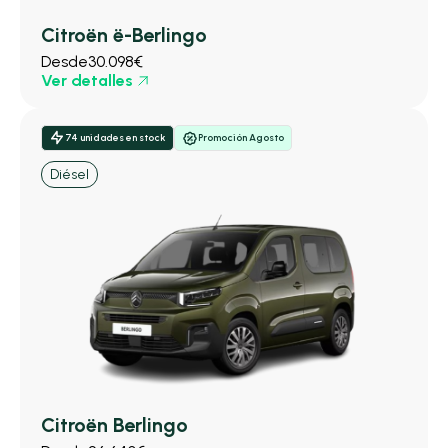
Citroën ë-Berlingo
Desde
30.098€
Ver detalles
74 unidades en stock
Promoción Agosto
Diésel
Citroën Berlingo