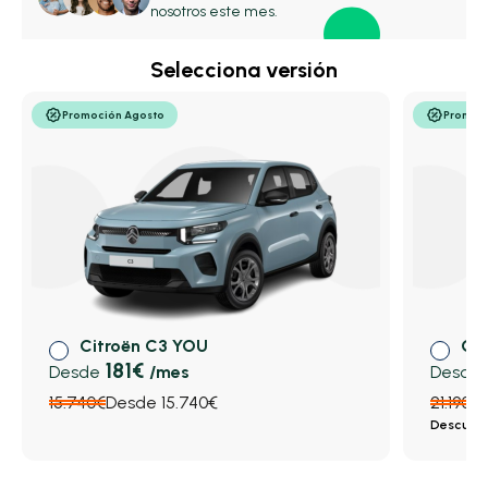
nosotros este mes.
Selecciona versión
Promoción Agosto
Promoc
Citroën C3 YOU
Cit
181€
Desde
/mes
Desde
15.740€
Desde 15.740€
21.190€
Descuen