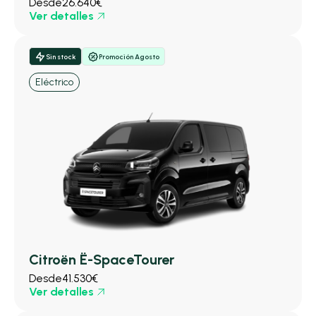
Desde
26.640€
Ver detalles
Sin stock
Promoción Agosto
Eléctrico
Citroën Ë-SpaceTourer
Desde
41.530€
Ver detalles