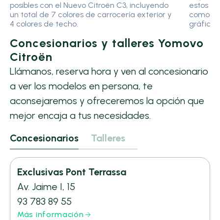
posibles con el Nuevo Citroën C3, incluyendo
estos g
un total de 7 colores de carrocería exterior y
comodid
4 colores de techo.
gráfico 
Concesionarios y talleres Yomovo
Citroën
Llámanos, reserva hora y ven al concesionario
a ver los modelos en persona, te
aconsejaremos y ofreceremos la opción que
mejor encaja a tus necesidades.
Concesionarios
Talleres
Exclusivas Pont Terrassa
Av. Jaime I, 15
93 783 89 55
Más información