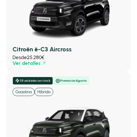
Citroën ë-C3 Aircross
Desde
25.280€
Ver detalles
58 unidades en stock
Promoción Agosto
Gasolina
Híbrido