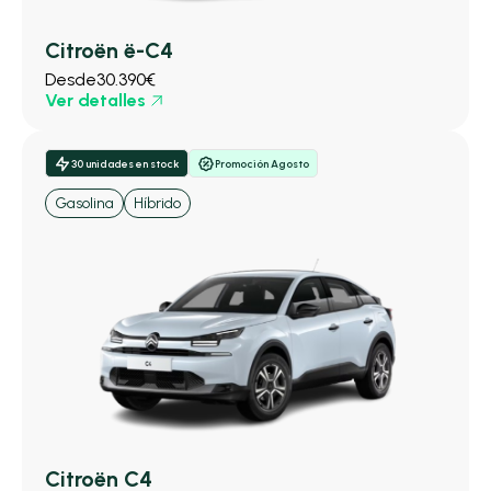
Citroën ë-C4
Desde
30.390€
Ver detalles
30 unidades en stock
Promoción Agosto
Gasolina
Híbrido
Citroën C4