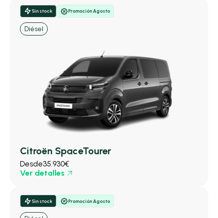
Sin stock
Promoción Agosto
Diésel
Citroën SpaceTourer
Desde
35.930€
Ver detalles
Sin stock
Promoción Agosto