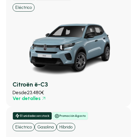
Eléctrico
Citroën ë-C3
Desde
23.480€
Ver detalles
51 unidades en stock
Promoción Agosto
Eléctrico
Gasolina
Híbrido