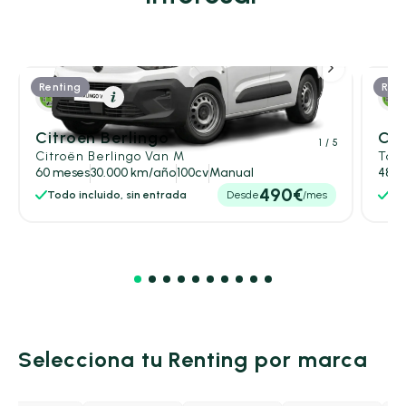
Renting
Rent
Diésel
Resumen
Citroën Berlingo
Cit
1
/ 5
Citroën Berlingo Van M
Tal
60 meses
30.000 km/año
100cv
Manual
48 m
490€
Todo incluido, sin entrada
Desde
/mes
Tod
Selecciona tu Renting por marca