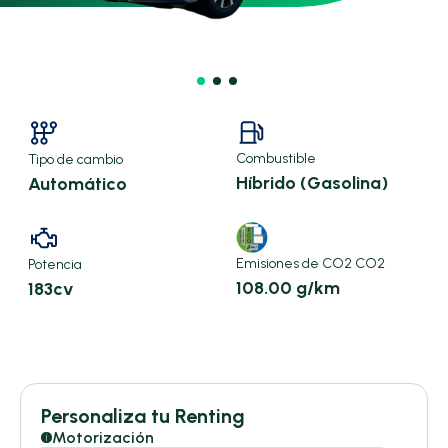
Combustible
Tipo de cambio
Híbrido (Gasolina)
Automático
Emisiones de CO2 CO2
Potencia
108.00 g/km
183cv
X
Personaliza tu Renting
458,00 €/mes
Motorización
i