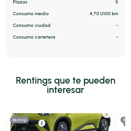
Plazas
5
Consumo medio
4,70 l/100 km
Consumo ciudad
-
Consumo carretera
-
Rentings que te pueden
interesar
Renting
Rent
Eléctrico
Resumen