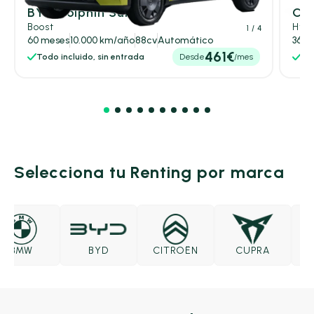
BYD Dolphin Surf
Cit
Boost
Hybr
1
/ 4
60 meses
10.000 km/año
88cv
Automático
36 m
461€
Todo incluido, sin entrada
Desde
/mes
Tod
Selecciona tu Renting por marca
BMW
BYD
CITROËN
CUPRA
DA