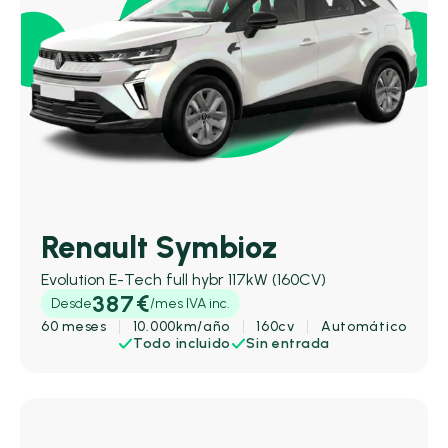
Renault Symbioz
Evolution E-Tech full hybr 117kW (160CV)
387€
Desde
/mes IVA inc.
60 meses
10.000km/año
160cv
Automático
Todo incluido
Sin entrada