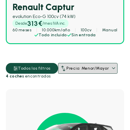
Renault Captur
evolution Eco-G 100cv (74 kW)
313€
Desde
/mes IVA inc.
60 meses
10.000km/año
100cv
Manual
Todo incluido
Sin entrada
Todos los filtros
4 coches
encontrados
Combustible
Cambio