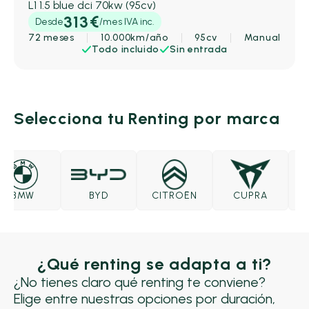
L1 1.5 blue dci 70kw (95cv)
313€
Desde
/mes IVA inc.
72 meses
10.000km/año
95cv
Manual
Todo incluido
Sin entrada
Selecciona tu Renting por marca
BMW
BYD
CITROËN
CUPRA
D
¿Qué renting se adapta a ti?
¿No tienes claro qué renting te conviene?
Elige entre nuestras opciones por duración,