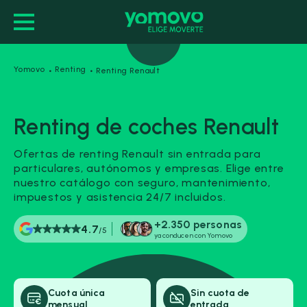
·
·
Yomovo
Renting
Renting Renault
Duración de tu alquiler (meses)
Renting de coches Renault
24 meses
36 meses
48 meses
Ofertas de renting Renault sin entrada para
particulares, autónomos y empresas. Elige entre
60 meses
72 meses
nuestro catálogo con seguro, mantenimiento,
impuestos y asistencia 24/7 incluidos.
Carrocería
+2.350 personas
4.7
/5
ya conducen con Yomovo
Marca
Cuota única
Sin cuota de
mensual
entrada