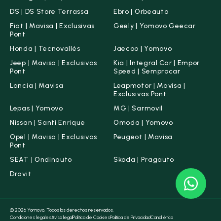
DS | DS Store Terrassa
Ebro | Orbeauto
Fiat | Mavisa | Exclusivas
Geely | Yomovo Geecar
Pont
Honda | Tecnovallés
Jaecoo | Yomovo
Jeep | Mavisa | Exclusivas
Kia | Integral Car | Empor
Pont
Speed | Semprocar
Lancia | Mavisa
Leapmotor | Mavisa |
Exclusivas Pont
Lepas | Yomovo
MG | Sarmovil
Nissan | Santi Enrique
Omoda | Yomovo
Opel | Mavisa | Exclusivas
Peugeot | Mavisa
Pont
SEAT | Ondinauto
Skoda | Pragauto
Dravit
© 2026 Yomovo. Todos los derechos reservados.
Condiciones legales
Aviso legal
Política de Cookies
Política de Privacidad
Canal ético