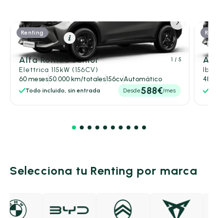
Renting
Rent
Eléctrico
Resumen
Alfa Romeo Junior
Alf
1
/ 5
Elettrica 115kW (156CV)
Ibri
60 meses
50.000 km/totales
156cv
Automático
48 m
588€
Todo incluido, sin entrada
Desde
/mes
Tod
Selecciona tu Renting por marca