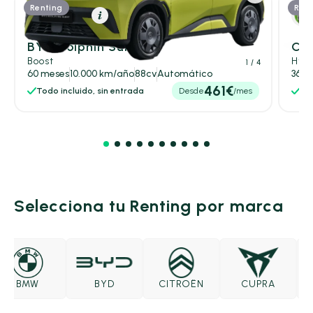
Renting
Rent
Eléctrico
Resumen
BYD Dolphin Surf
Cit
Boost
Hybr
1
/ 4
60 meses
10.000 km/año
88cv
Automático
36 m
461€
Todo incluido, sin entrada
Desde
/mes
Tod
Selecciona tu Renting por marca
BMW
BYD
CITROËN
CUPRA