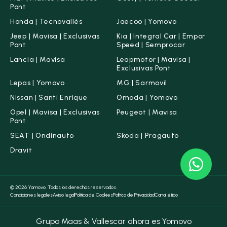
Pont
Honda | Tecnovallés
Jaecoo | Yomovo
Jeep | Mavisa | Exclusivas
Kia | Integral Car | Empor
Pont
Speed | Semprocar
Lancia | Mavisa
Leapmotor | Mavisa |
Exclusivas Pont
Lepas | Yomovo
MG | Sarmovil
Nissan | Santi Enrique
Omoda | Yomovo
Opel | Mavisa | Exclusivas
Peugeot | Mavisa
Pont
SEAT | Ondinauto
Skoda | Pragauto
Dravit
© 2026 Yomovo. Todos los derechos reservados.
Condiciones legales
Aviso legal
Política de Cookies
Política de Privacidad
Canal ético
Grupo Maas & Vallescar ahora es Yomovo