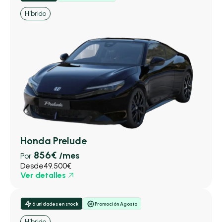
Híbrido
Honda Prelude
856€
/mes
Por
Desde
49.500€
Ver detalles
6 unidades en stock
Promoción Agosto
Híbrido