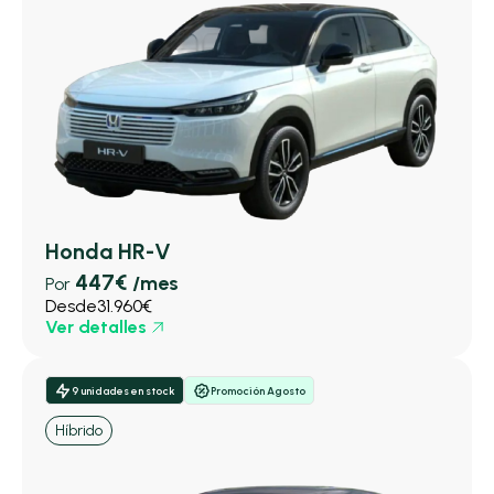
Honda HR-V
447€
/mes
Por
Desde
31.960€
Ver detalles
9 unidades en stock
Promoción Agosto
Híbrido