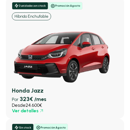
3 unidades en stock
Promoción Agosto
Híbrido Enchufable
Honda Jazz
323€
/mes
Por
Desde
24.600€
Ver detalles
Sin stock
Promoción Agosto