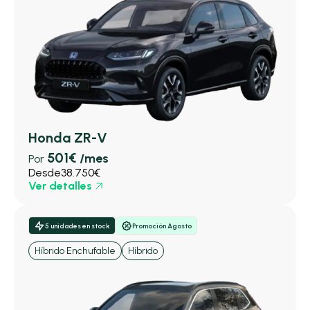
Honda ZR-V
501€
/mes
Por
Desde
38.750€
Ver detalles
5 unidades en stock
Promoción Agosto
Híbrido Enchufable
Híbrido