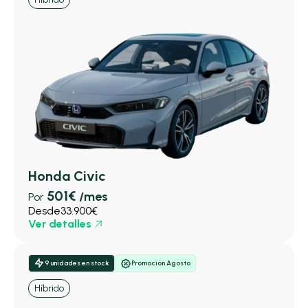
Honda Civic
501€
/mes
Por
Desde
33.900€
Ver detalles
9 unidades en stock
Promoción Agosto
Híbrido