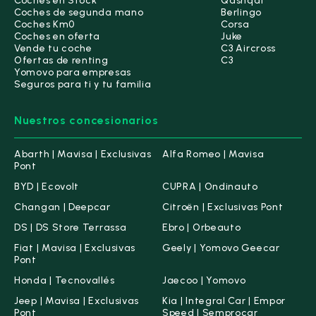
Coches en Stock
Qashqai
Coches de segunda mano
Berlingo
Coches Km0
Corsa
Coches en oferta
Juke
Vende tu coche
C3 Aircross
Ofertas de renting
C3
Yomovo para empresas
Seguros para ti y tu familia
Nuestros concesionarios
Abarth | Mavisa | Exclusivas
Alfa Romeo | Mavisa
Pont
BYD | Ecovolt
CUPRA | Ondinauto
Changan | Deepcar
Citroën | Exclusivas Pont
DS | DS Store Terrassa
Ebro | Orbeauto
Fiat | Mavisa | Exclusivas
Geely | Yomovo Geecar
Pont
Honda | Tecnovallés
Jaecoo | Yomovo
Jeep | Mavisa | Exclusivas
Kia | Integral Car | Empor
Pont
Speed | Semprocar