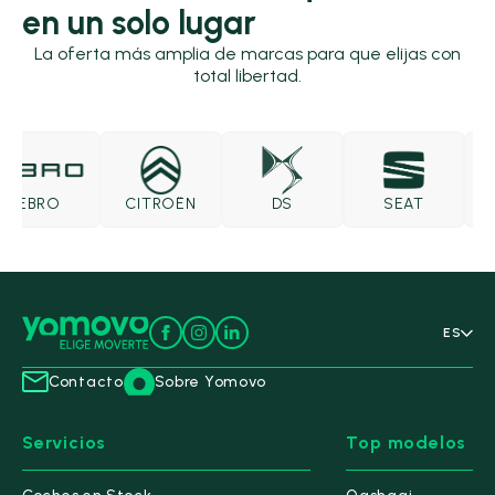
en un solo lugar
La oferta más amplia de marcas para que elijas con
total libertad.
EBRO
CITROËN
DS
SEAT
S
ES
Contacto
Sobre Yomovo
Servicios
Top modelos