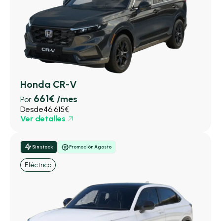
Honda CR-V
661€
/mes
Por
Desde
46.615€
Ver detalles
Sin stock
Promoción Agosto
Eléctrico