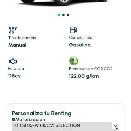
Combustible
Tipo de cambio
Gasolina
Manual
Potencia
Emisiones de CO2 CO2
115cv
122.00 g/km
X
Personaliza tu Renting
395,91 €/mes
Motorización
i
10.000km/año
meses ·
48