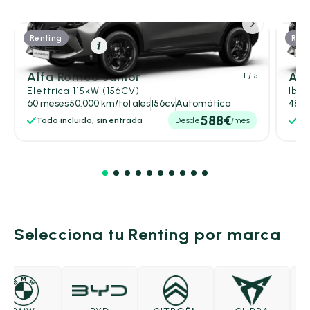
Renting
Rent
Eléctrico
Resumen
Alfa Romeo Junior
Alf
1
/ 5
Elettrica 115kW (156CV)
Ibri
60 meses
50.000 km/totales
156cv
Automático
48 m
588€
Todo incluido, sin entrada
Desde
/mes
Tod
Selecciona tu Renting por marca