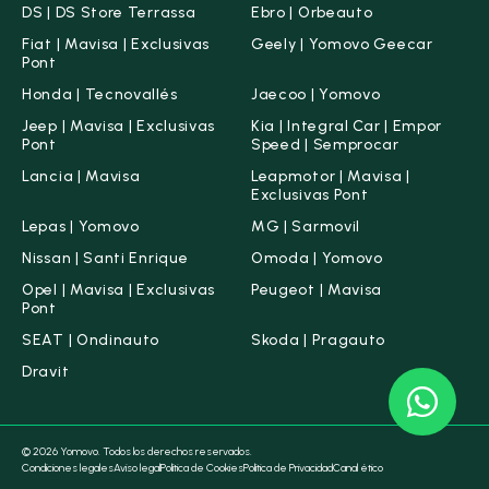
DS | DS Store Terrassa
Ebro | Orbeauto
Fiat | Mavisa | Exclusivas
Geely | Yomovo Geecar
Pont
Honda | Tecnovallés
Jaecoo | Yomovo
Jeep | Mavisa | Exclusivas
Kia | Integral Car | Empor
Pont
Speed | Semprocar
Lancia | Mavisa
Leapmotor | Mavisa |
Exclusivas Pont
Lepas | Yomovo
MG | Sarmovil
Nissan | Santi Enrique
Omoda | Yomovo
Opel | Mavisa | Exclusivas
Peugeot | Mavisa
Pont
SEAT | Ondinauto
Skoda | Pragauto
Dravit
© 2026 Yomovo. Todos los derechos reservados.
Condiciones legales
Aviso legal
Política de Cookies
Política de Privacidad
Canal ético