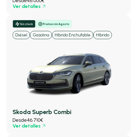
Desde
46.000€
Ver detalles
Sin stock
Promoción Agosto
Diésel
Gasolina
Híbrido Enchufable
Híbrido
Skoda Superb Combi
Desde
46.710€
Ver detalles