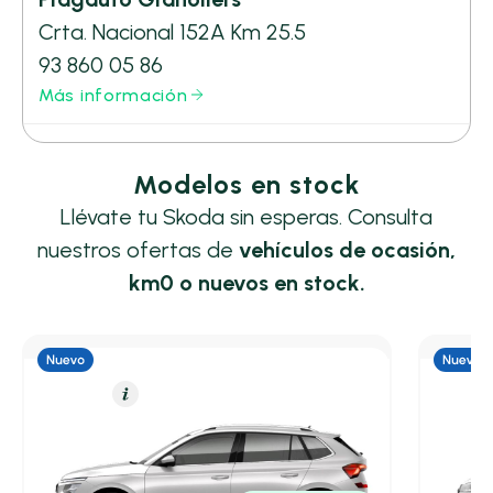
Crta. Nacional 152A Km 25.5
93 860 05 86
Más información
Modelos en stock
Llévate tu Skoda sin esperas. Consulta
nuestros ofertas de
vehículos de ocasión,
km0 o nuevos en stock.
Gasolina
Resumen
Gasolin
Skoda Kamiq
Skoda
1.0 TSI 70kW (95CV) GO
1.5 TSI
5,40 l/100 Km
95cv
Manual
5,40 l/