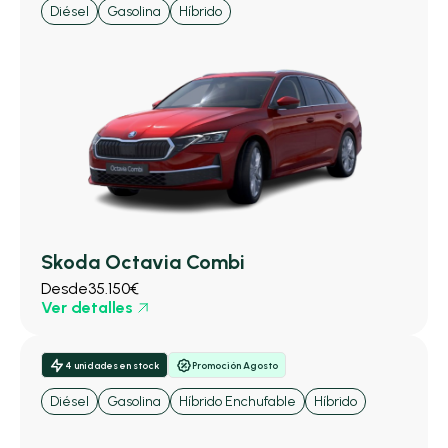
Diésel
Gasolina
Híbrido
Skoda Octavia Combi
Desde
35.150€
Ver detalles
4 unidades en stock
Promoción Agosto
Diésel
Gasolina
Híbrido Enchufable
Híbrido