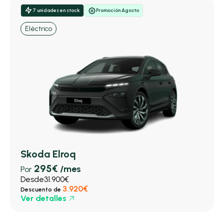
7 unidades en stock
Promoción Agosto
Eléctrico
Skoda Elroq
295€
/mes
Por
Desde
31.900€
3.920€
Descuento de
Ver detalles