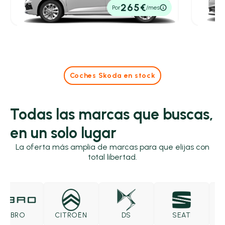
21.999€
28.69
265€
Por
/mes
P.V.P. contado
P.V.P. con
Coches Skoda en stock
Todas las marcas que buscas,
en un solo lugar
La oferta más amplia de marcas para que elijas con
total libertad.
EBRO
CITROËN
DS
SEAT
SK