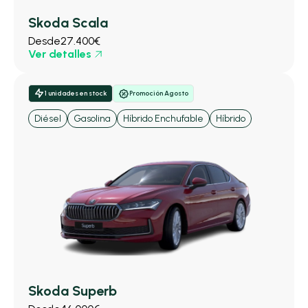
Skoda Scala
Desde
27.400€
Ver detalles
1 unidades en stock
Promoción Agosto
Diésel
Gasolina
Híbrido Enchufable
Híbrido
Skoda Superb