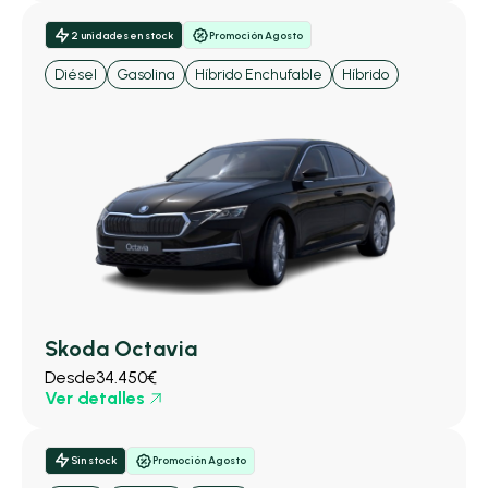
2 unidades en stock
Promoción Agosto
Diésel
Gasolina
Híbrido Enchufable
Híbrido
Skoda Octavia
Desde
34.450€
Ver detalles
Sin stock
Promoción Agosto