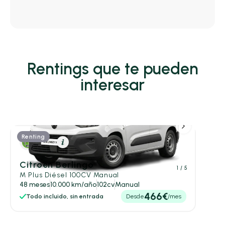
Rentings que te pueden
interesar
Renting
Diésel
Resumen
Citroën Berlingo
1
/ 5
M Plus Diésel 100CV Manual
48 meses
10.000 km/año
102cv
Manual
466€
Todo incluido, sin entrada
Desde
/mes