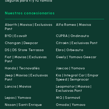
Seguros para ti y tu familia
Nuestros concesionarios
Abarth | Mavisa | Exclusivas
Alfa Romeo | Mavisa
Pont
BYD | Ecovolt
CUPRA | Ondinauto
Changan | Deepcar
Citroën | Exclusivas Pont
DS | DS Store Terrassa
Ebro | Orbeauto
Fiat | Mavisa | Exclusivas
Geely | Yomovo Geecar
Pont
Honda | Tecnovallés
Jaecoo | Yomovo
Jeep | Mavisa | Exclusivas
Kia | Integral Car | Empor
Pont
Speed | Semprocar
Lancia | Mavisa
Leapmotor | Mavisa |
Exclusivas Pont
Lepas | Yomovo
MG | Sarmovil
Nissan | Santi Enrique
Omoda | Yomovo