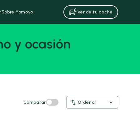
r
Sobre Yomovo
Vende tu coche
o y ocasión
Comparar
Ordenar