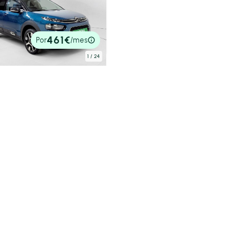
ën C4 Cactus
h 81KW (110CV) S&S Shine
032 km
110cv
Manual
€
461€
Por
/mes
tado
1
/ 24