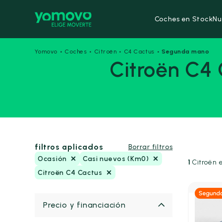
Coches en Stock
Nu
·
·
·
·
Yomovo
Coches
Citroën
C4 Cactus
Segunda mano
Citroën C4
filtros aplicados
Borrar filtros
Ocasión
Casi nuevos (Km0)
1
Citroën 
Citroën C4 Cactus
Precio y financiación
Gas