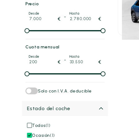
Citro
Precio
PureTec
Desde
Hasta
2018
74.
-
€
€
9.900
P.V.P. con
Cuota mensual
Desde
Hasta
-
€
€
Solo con I.V.A. deducible
Estado del coche
Todos
(1)
Ocasión
(1)