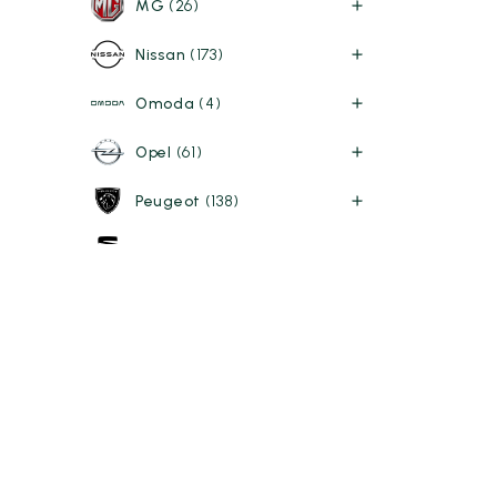
MG
(26)
Nissan
(173)
Omoda
(4)
Opel
(61)
Peugeot
(138)
SEAT
(38)
Skoda
(59)
Ver todas las marcas
Carrocería