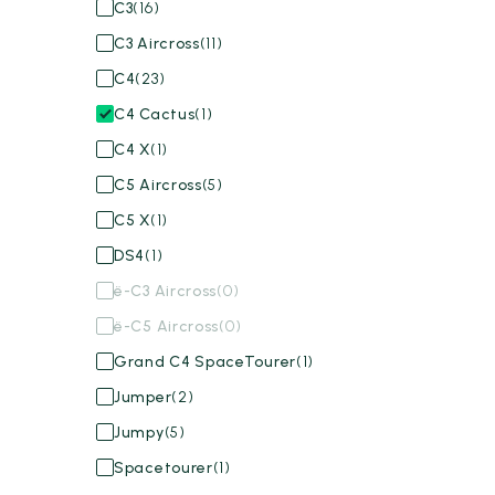
C3
(16)
C3 Aircross
(11)
C4
(23)
C4 Cactus
(1)
C4 X
(1)
C5 Aircross
(5)
C5 X
(1)
DS4
(1)
ë-C3 Aircross
(0)
ë-C5 Aircross
(0)
Grand C4 SpaceTourer
(1)
Jumper
(2)
Jumpy
(5)
Spacetourer
(1)