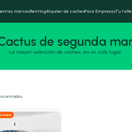
estras marcas
Renting
Alquiler de coches
Para Empresas
Tu talle
 Cactus de segunda man
La mayor selección de coches, en un solo lugar.
encontrados
olina
Resumen