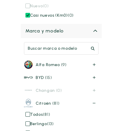
Nuevo
(0)
Casi nuevos (Km0)
(0)
Marca y modelo
Alfa Romeo
(9)
BYD
(15)
Changan
(0)
Citroën
(81)
Todos
(81)
Berlingo
(13)