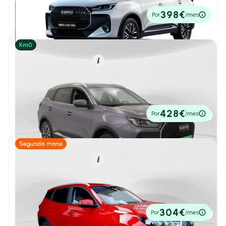
5,70 l/100 Km
224cv
Automático
4-5 Puertas
(37)
33.000€
398€
Por
/mes
P.V.P. contado
Kilometraje y antigüedad
Kilometraje
Híbrido (Gasolina)
Resumen
Hasta 10.000 km
Hasta 30.000 km
Ebro S700
1.5 TGDI HEV Luxury 165kW (224CV) 1DHT
Hasta 60.000 km
Hasta 100.000 km
2026
1 km
224cv
Automático
32.900€
428€
Por
/mes
Desde
Hasta
-
P.V.P. contado
km
km
5000 km
145.000 km
Híbrido (Gasolina)
Resumen
Antigüedad
Ebro S400
1
/ 23
1.5 DHE HEV Excellence CVT
Desde
Hasta
-
2025
1.000 km
211cv
Automático
23.400€
304€
Por
/mes
P.V.P. contado