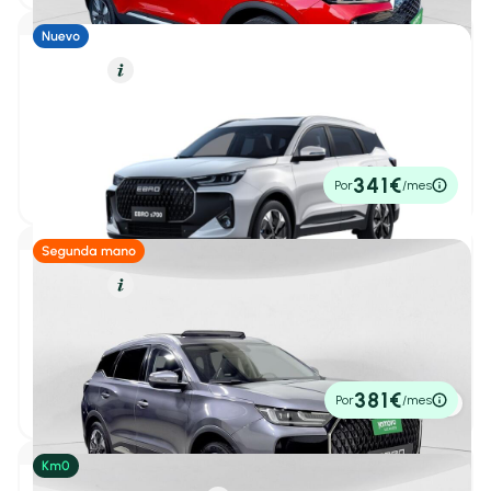
Motor
Gasolina
Resumen
Combustible
Ebro S700
1
/ 38
1.6 TGDI Comfort 7 DCT
Diésel
(0)
7,00 l/100 Km
147cv
Automático
28.300€
Eléctrico
(0)
341€
Por
/mes
P.V.P. contado
Gasolina
(6)
Híbrido (Diésel)
(0)
Híbrido (Gasolina)
(14)
Gasolina
Resumen
Híbrido Enchufable
(17)
Ebro S700
1.6 TGDI Luxury 7 DCT
2025
12.902 km
147cv
Automático
Etiqueta medioambiental
26.900€
381€
Por
/mes
P.V.P. contado
Cero emisiones
(14)
ECO
(10)
C
(1)