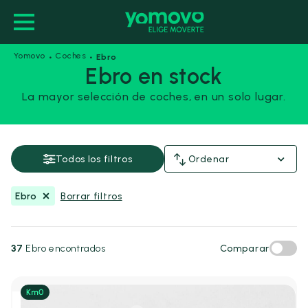
·
·
Yomovo
Coches
Ebro
Ebro en stock
La mayor selección de coches, en un solo lugar.
Ebro
Guardar esta búsqueda
Todos los filtros
Ordenar
Precio y financiación
Ebro
Borrar filtros
Precio
Desde
Hasta
-
37
Ebro encontrados
Comparar
€
€