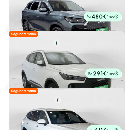
1.5 TGDI PHEV Premium E-CVT
2026
1 km
279cv
Automático
36.900€
480€
Por
/mes
P.V.P. contado
Alfa Romeo
(11)
BYD
(15)
Híbrido (Gasolina)
Resumen
Changan
(1)
Ebro S400
1
/ 34
1.5 DHE HEV Premium CVT
Citroën
(141)
2025
14.505 km
211cv
Automático
22.400€
291€
CUPRA
(74)
Por
/mes
P.V.P. contado
DS
(26)
Ebro
(37)
Híbrido Enchufable
Resumen
Todos
(37)
Ebro S900
1
/ 24
PHEV 1.5 TGDI 3DHT 4X4 Luxury
S400
(7)
2026
6.000 km
425cv
Automático
47.000€
S700
(15)