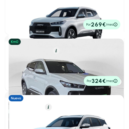
Ebro S400
1.5 DHE HEV Premium CVT
5,30 l/100 Km
211cv
Automático
Deportivo
(0)
Familiar
(0)
22.300€
269€
Por
/mes
P.V.P. contado
Furgonetas
(0)
industrial
(0)
Híbrido (Gasolina)
Resumen
Ebro S400
1.5 DHE HEV Excellence CVT
Monovolumen
(0)
Sedan
(0)
2026
1 km
211cv
Automático
24.900€
324€
Por
/mes
P.V.P. contado
SUV
(37)
Híbrido (Gasolina)
Resumen
Número de Puertas
Ebro S700
1
/ 24
2-3 Puertas
(0)
1.5 TGDI HEV Luxury 165kW (224CV) 1DHT