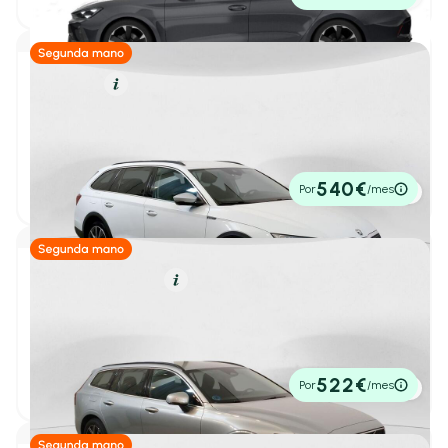
P.V.P. contado
Transmisión
Diésel
Resumen
Caja de cambio
Skoda Octavia
1
/ 4
Automático
(31)
Combi 2.0 TDI 147kW(200CV) DSG 4x4 Scout
2022
75.898 km
200cv
Automático
Manual
(11)
30.500€
540€
Por
/mes
P.V.P. contado
Secuencial
(0)
Consumo y autonomía
Híbrido (Diésel)
Resumen
Consumo mixto máximo
Volvo V60
1
/ 23
2.0 B4 (D) Core Auto
Hasta 4 L/100km
(5)
2023
69.059 km
197cv
Automático
Hasta 5 L/100km
(20)
29.490€
522€
Por
/mes
P.V.P. contado
Hasta 6 L/100km
(36)
Hasta 7 L/100km
(38)