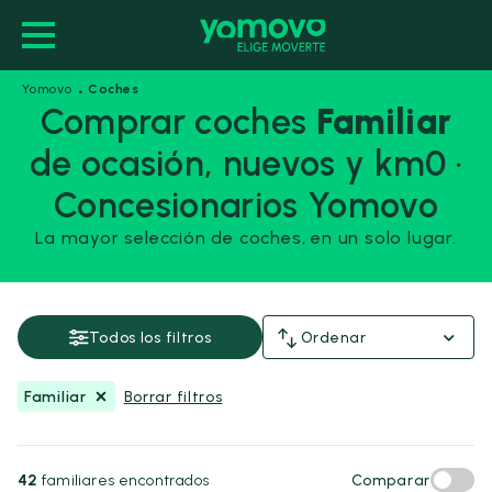
·
Yomovo
Coches
Comprar coches
Familiar
de ocasión, nuevos y km0 ·
Familiar
Concesionarios Yomovo
Guardar esta búsqueda
La mayor selección de coches, en un solo lugar.
Precio y financiación
Todos los filtros
Ordenar
Precio
Desde
Hasta
-
Familiar
Borrar filtros
€
€
42
familiares encontrados
Comparar