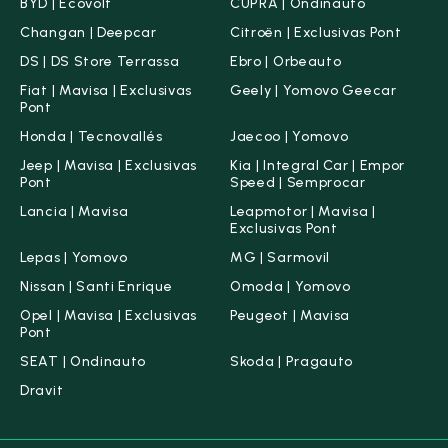
BYD | Ecovolt
CUPRA | Ondinauto
Changan | Deepcar
Citroën | Exclusivas Pont
DS | DS Store Terrassa
Ebro | Orbeauto
Fiat | Mavisa | Exclusivas
Geely | Yomovo Geecar
Pont
Honda | Tecnovallés
Jaecoo | Yomovo
Jeep | Mavisa | Exclusivas
Kia | Integral Car | Empor
Pont
Speed | Semprocar
Lancia | Mavisa
Leapmotor | Mavisa |
Exclusivas Pont
Lepas | Yomovo
MG | Sarmovil
Nissan | Santi Enrique
Omoda | Yomovo
Opel | Mavisa | Exclusivas
Peugeot | Mavisa
Pont
SEAT | Ondinauto
Skoda | Pragauto
Dravit