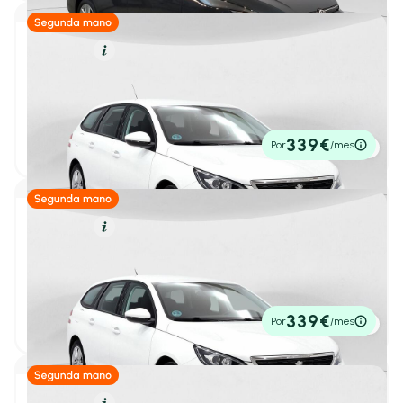
Diésel
Resumen
Monovolumen
(36)
Sedan
(7)
Peugeot 308
1
/ 26
SWActive Pack BlueHDi 130 S&S MAN
2022
28.967 km
130cv
Manual
16.450€
339€
Por
/mes
P.V.P. contado
SUV
(791)
Número de Puertas
Diésel
Resumen
2-3 Puertas
(0)
Peugeot 308
1
/ 35
4-5 Puertas
(42)
SW Active Pack BlueHDi 130 S&S
2022
25.268 km
130cv
Manual
16.450€
339€
Kilometraje y antigüedad
Por
/mes
P.V.P. contado
Kilometraje
Hasta 10.000 km
Hasta 30.000 km
Resumen