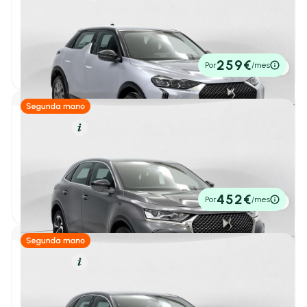
Consumo y autonomía
DS 3
1
/ 38
PureTech 74kW (100CV) Bastille
Consumo mixto máximo
2023
28.070 km
100cv
Manual
16.500€
Hasta 4 L/100km
(2)
259€
Por
/mes
P.V.P. contado
Hasta 5 L/100km
(3)
Hasta 6 L/100km
(19)
Hasta 7 L/100km
(21)
Diésel
Resumen
Hasta 8 L/100km
(21)
DS 7
1
/ 38
BlueHDi DE 96kW (130CV) Auto. Bastille
2022
51.195 km
130cv
Automático
Capacidad y espacio
21.950€
452€
Por
/mes
P.V.P. contado
Número de plazas
2 Plazas
(0)
Diésel
Resumen
4-5 Plazas
(21)
6-7 Plazas
(0)
DS 7
1
/ 35
BlueHDi 130 Automático BASTILLE