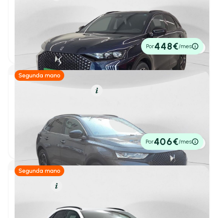
DS 7
1
/ 37
BlueHDi 130 AT PALLAS
2026
1 km
130cv
Automático
Alfa Romeo
(9)
34.500€
448€
Por
/mes
P.V.P. contado
BYD
(15)
Changan
(0)
Híbrido Enchufable
Resumen
Citroën
(83)
DS 7
1
/ 23
1.6 E-Tense 225 PERFORMANCE LINE Auto
CUPRA
(56)
2022
29.200 km
225cv
Automático
22.900€
406€
Por
/mes
DS
(21)
P.V.P. contado
Todos
(21)
DS 3
(2)
Diésel
Resumen
DS 4
(2)
DS 7
1
/ 15
DS 7
(17)
BlueHDi 130 Automático PERF LINE +