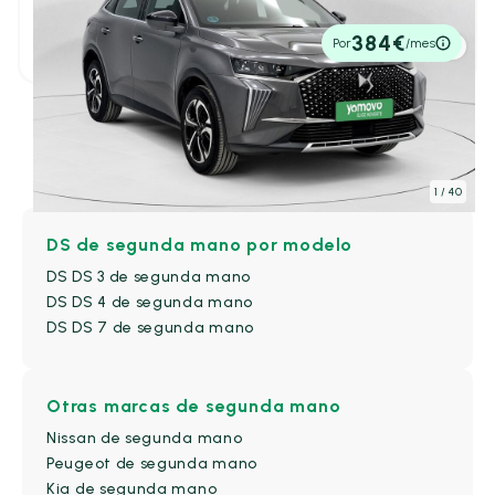
8+ Plazas
(0)
2023
39.250 km
130cv
Automático
24.500€
384€
Por
/mes
P.V.P. contado
Capacidad del maletero
Desde
Hasta
-
L
L
DS de segunda mano
1
/ 40
Color
DS de segunda mano por modelo
DS DS 3 de segunda mano
DS DS 4 de segunda mano
DS DS 7 de segunda mano
Amarillo
(0)
Azul
(1)
Beige
(0)
Otras marcas de segunda mano
Nissan de segunda mano
Blanco
(1)
Peugeot de segunda mano
Bronce
(0)
Kia de segunda mano