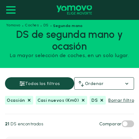
·
·
·
Yomovo
Coches
DS
Segunda mano
DS de segunda mano y
ocasión
Ocasión
Casi nuevos (Km0)
DS
La mayor selección de coches, en un solo lugar.
Guardar esta búsqueda
Precio y financiación
Todos los filtros
Ordenar
Precio
Ocasión
Casi nuevos (Km0)
DS
Borrar filtros
Desde
Hasta
-
€
€
21
DS encontrados
Comparar