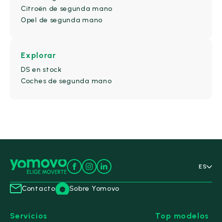
Granate
(0)
Citroën de segunda mano
Opel de segunda mano
Gris
(14)
Gris claro
(1)
Marrón
(1)
Explorar
DS en stock
Naranja
(0)
Coches de segunda mano
Negro
(1)
Oro
(1)
Oscuro
(0)
Otros
(0)
Plata
(1)
Plateado
(0)
ES
Rojo
(0)
Contacto
Sobre Yomovo
Verde
(0)
Servicios
Top modelos