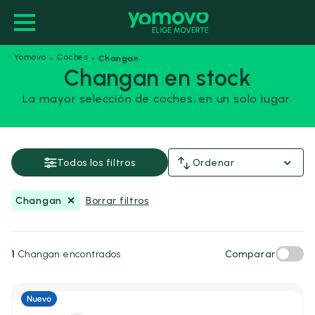
·
·
Yomovo
Coches
Changan
Changan en stock
La mayor selección de coches, en un solo lugar.
Changan
Guardar esta búsqueda
Todos los filtros
Ordenar
Precio y financiación
Changan
Borrar filtros
Precio
Desde
Hasta
-
1
Changan encontrados
Comparar
€
€