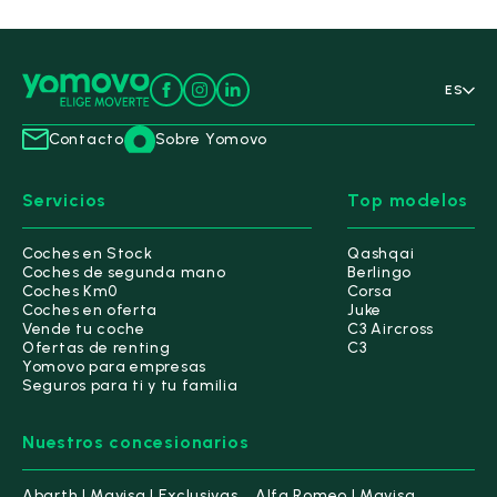
Alfa Romeo
(11)
ES
BYD
(15)
Contacto
Sobre Yomovo
Changan
(1)
Servicios
Top modelos
Todos
(1)
Coches en Stock
Qashqai
Deepal S07
(1)
Coches de segunda mano
Berlingo
Coches Km0
Corsa
Citroën
(143)
Coches en oferta
Juke
Vende tu coche
C3 Aircross
Ofertas de renting
C3
CUPRA
(72)
Yomovo para empresas
Seguros para ti y tu familia
DS
(26)
Nuestros concesionarios
Ebro
(38)
Abarth | Mavisa | Exclusivas
Alfa Romeo | Mavisa