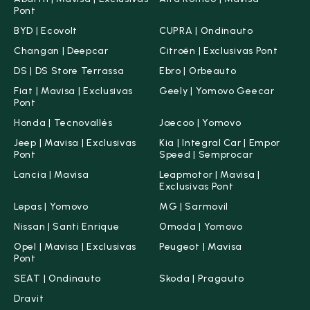
Fiat
(63)
Pont
BYD | Ecovolt
CUPRA | Ondinauto
Honda
(27)
Changan | Deepcar
Citroën | Exclusivas Pont
Jaecoo
(8)
DS | DS Store Terrassa
Ebro | Orbeauto
Fiat | Mavisa | Exclusivas
Geely | Yomovo Geecar
Jeep
(38)
Pont
Kia
(160)
Honda | Tecnovallés
Jaecoo | Yomovo
Jeep | Mavisa | Exclusivas
Kia | Integral Car | Empor
Lancia
(6)
Pont
Speed | Semprocar
Lancia | Mavisa
Leapmotor | Mavisa |
Leapmotor
(2)
Exclusivas Pont
Lepas | Yomovo
MG | Sarmovil
MG
(35)
Nissan | Santi Enrique
Omoda | Yomovo
Nissan
(199)
Opel | Mavisa | Exclusivas
Peugeot | Mavisa
Pont
Omoda
(8)
SEAT | Ondinauto
Skoda | Pragauto
Dravit
Opel
(86)