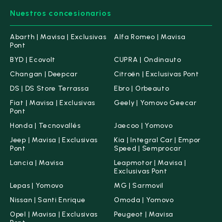
Hasta 5 L/100km
(1)
Nuestros concesionarios
Hasta 6 L/100km
(14)
Abarth | Mavisa | Exclusivas
Alfa Romeo | Mavisa
Hasta 7 L/100km
(14)
Pont
Hasta 8 L/100km
(14)
BYD | Ecovolt
CUPRA | Ondinauto
Changan | Deepcar
Citroën | Exclusivas Pont
Capacidad y espacio
DS | DS Store Terrassa
Ebro | Orbeauto
Fiat | Mavisa | Exclusivas
Geely | Yomovo Geecar
Número de plazas
Pont
Honda | Tecnovallés
Jaecoo | Yomovo
2 Plazas
(0)
Jeep | Mavisa | Exclusivas
Kia | Integral Car | Empor
4-5 Plazas
(16)
Pont
Speed | Semprocar
6-7 Plazas
(0)
Lancia | Mavisa
Leapmotor | Mavisa |
Exclusivas Pont
8+ Plazas
(0)
Lepas | Yomovo
MG | Sarmovil
Nissan | Santi Enrique
Omoda | Yomovo
Capacidad del maletero
Opel | Mavisa | Exclusivas
Peugeot | Mavisa
Desde
Hasta
-