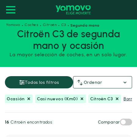
·
·
·
·
Yomovo
Coches
Citroën
C3
Segunda mano
Citroën C3 de segunda
mano y ocasión
Ocasión
Casi nuevos (Km0)
La mayor selección de coches, en un solo lugar.
Citroën C3
Guardar esta búsqueda
Todos los filtros
Ordenar
Precio y financiación
Ocasión
Casi nuevos (Km0)
Citroën C3
Borrar
Precio
Desde
Hasta
-
€
€
16
Citroën encontrados
Comparar