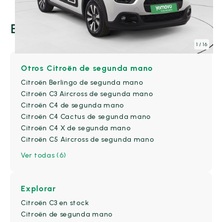
Combustible
Explora todo el catálogo Citroën
Diésel
(1)
1
/ 16
Eléctrico
(0)
Gasolina
(15)
Otros Citroën de segunda mano
Híbrido (Diésel)
(0)
Citroën Berlingo de segunda mano
Citroën C3 Aircross de segunda mano
Híbrido (Gasolina)
(0)
Citroën C4 de segunda mano
Híbrido Enchufable
(0)
Citroën C4 Cactus de segunda mano
Citroën C4 X de segunda mano
Etiqueta medioambiental
Citroën C5 Aircross de segunda mano
Ver todas (6)
Cero emisiones
(0)
ECO
(0)
C
(15)
Explorar
Citroën C3 en stock
B
(0)
Citroën de segunda mano