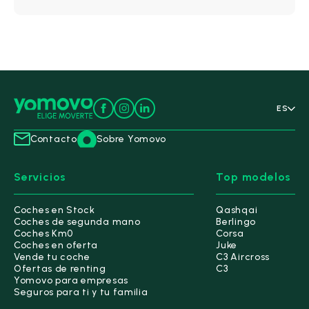
Potencia
Desde
Hasta
-
cv
cv
Transmisión
ES
Caja de cambio
Contacto
Sobre Yomovo
Automático
(1)
Servicios
Top modelos
Manual
(15)
Secuencial
(0)
Coches en Stock
Qashqai
Coches de segunda mano
Berlingo
Coches Km0
Corsa
Consumo y autonomía
Coches en oferta
Juke
Vende tu coche
C3 Aircross
Ofertas de renting
C3
Consumo mixto máximo
Yomovo para empresas
Seguros para ti y tu familia
Hasta 4 L/100km
(0)