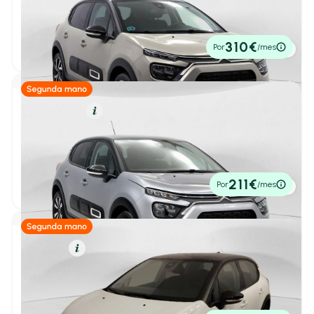
Citroën C3
1
/ 30
BlueHDi 75KW (100CV) S&S Shine
2021
55.475 km
102cv
Manual
12.450€
310€
Por
/mes
P.V.P. contado
Furgonetas
(0)
industrial
(0)
Gasolina
Resumen
Monovolumen
(0)
Sedan
(0)
Citroën C3
1
/ 34
PureTech 60KW (83CV) Shine
2023
62.265 km
83cv
Manual
11.900€
211€
Por
/mes
SUV
(0)
P.V.P. contado
Número de Puertas
Gasolina
Resumen
2-3 Puertas
(0)
Citroën C3
4-5 Puertas
(16)
1
/ 32
PureTech 60KW (83CV) Feel Pack
2022
64.715 km
83cv
Manual
Kilometraje y antigüedad