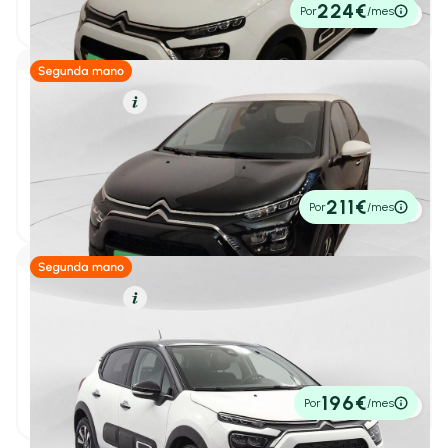
10.900€
224€
Por
/mes
P.V.P. contado
Kilometraje
Hasta 10.000 km
Hasta 30.000 km
Gasolina
Resumen
Hasta 60.000 km
Hasta 100.000 km
Citroën C3
1
/ 17
PureTech 60KW (83CV) Shine
Desde
Hasta
-
km
km
2023
54.073 km
83cv
Manual
11.900€
211€
Por
/mes
P.V.P. contado
5000 km
145.000 km
Antigüedad
Gasolina
Resumen
Desde
Hasta
-
Citroën C3
1
/ 16
PureTech 81KW (110CV) S&S Shine
2023
33.277 km
110cv
Manual
12.500€
196€
Por
/mes
P.V.P. contado
Motor