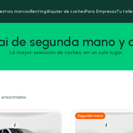
estras marcas
Renting
Alquiler de coches
Para Empresas
Tu talle
i de segunda mano y 
La mayor selección de coches, en un solo lugar.
 encontrados
olina
Resumen
Gasolina
Resumen