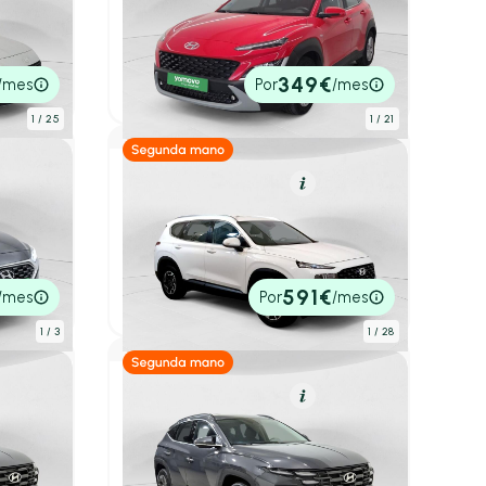
Hyundai Kona
1.0 TGDI 48V Klass 4X2
l
2022
37.000 km
120cv
Manual
16.950€
349€
/mes
Por
/mes
P.V.P. contado
1
/ 25
1
/ 21
umen
Híbrido (Gasolina)
Resumen
Hyundai Santa Fe
1.6 TGDi HEV Klass Auto 4x2
tico
2021
71.204 km
230cv
Automático
28.700€
591€
/mes
Por
/mes
P.V.P. contado
1
/ 3
1
/ 28
umen
Híbrido (Gasolina)
Resumen
Hyundai Tucson
 Maxx
1.6T 158kW (215CV) HEV AT Maxx
ático
2025
21.900 km
215cv
Automático