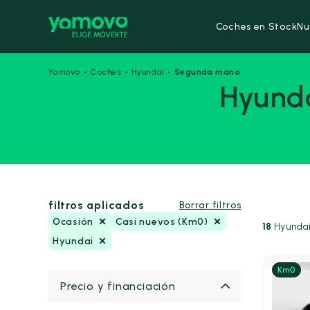
Coches en Stock
Nu
·
·
·
Yomovo
Coches
Hyundai
Segunda mano
Hyunda
filtros aplicados
Borrar filtros
Ocasión
Casi nuevos (Km0)
18
Hyundai
Hyundai
Precio y financiación
Gas