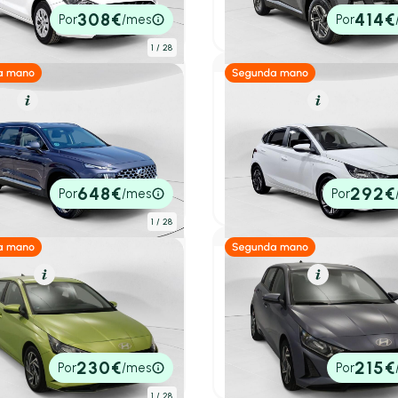
0€
31.890€
308€
414€
Por
/mes
Por
tado
P.V.P. contado
1
/ 28
el
Resumen
Gasolina
Resumen
ai Santa Fe
Hyundai i20
i Maxx DCT 4x2
1.0 TGDI 74kW (100CV) Klass
.622 km
202cv
Automático
2023
24.197 km
100cv
Manua
0€
16.490€
648€
292€
Por
/mes
Por
tado
P.V.P. contado
1
/ 28
olina
Resumen
Gasolina
Resumen
ai i20
Hyundai i20
I 74kW (100CV) Klass
1.2 MPI Klass
.200 km
100cv
Manual
2024
79.290 km
84cv
Manua
0€
13.690€
230€
215€
Por
/mes
Por
tado
P.V.P. contado
1
/ 28