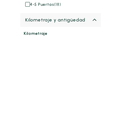
4-5 Puertas
(18)
Kilometraje y antigüedad
Kilometraje
Hasta 10.000 km
Hasta 30.000 km
Hasta 60.000 km
Hasta 100.000 km
Desde
Hasta
-
km
km
5000 km
145.000 km
Antigüedad
Desde
Hasta
-