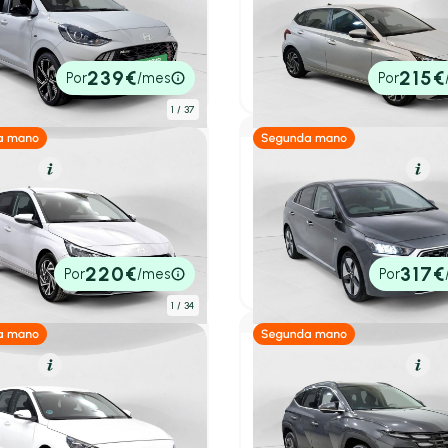
i i10
Hyundai i20
NE
1.2 MPI Klass
km
79cv
Manual
2024
75.429 km
84cv
Manua
0€
13.690€
239€
215€
Por
/mes
Por
tado
P.V.P. contado
1
/ 37
olina
Resumen
Híbrido (Gasolina)
Res
ai i20
Hyundai IONIQ
Klass
1.6 GDI HEV Tecno DCT
.325 km
79cv
Manual
2022
74.741 km
141cv
Automá
0€
17.890€
220€
317€
Por
/mes
Por
tado
P.V.P. contado
1
/ 34
olina
Resumen
Híbrido (Gasolina)
Res
ai i30
Hyundai Tucson
Essence
1.6T 158kW (215CV) HEV AT
.090 km
110cv
Manual
2025
20.782 km
215cv
Autom