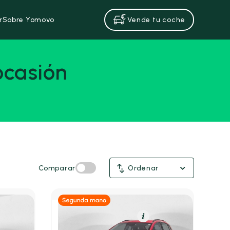
r
Sobre Yomovo
Vende tu coche
ocasión
Comparar
Ordenar
Híbrido (Gasolina)
Resumen