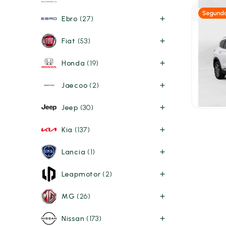
Ebro
(27)
Híbr
Fiat
(53)
Hyund
Honda
(19)
1.6 TGD
2022
78
Jaecoo
(2)
29.99
P.V.P. con
Jeep
(30)
Kia
(137)
Lancia
(1)
Leapmotor
(2)
MG
(26)
Nissan
(173)