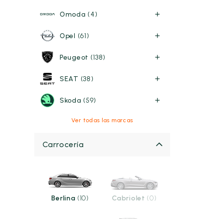
Omoda
(4)
Opel
(61)
Peugeot
(138)
SEAT
(38)
Skoda
(59)
Ver todas las marcas
Carrocería
Berlina
(10)
Cabriolet
(0)