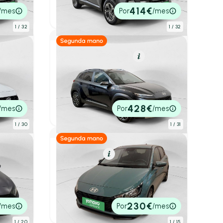
31.890€
414€
/mes
Por
/mes
P.V.P. contado
1
/ 32
1
/ 32
Híbrido (Gasolina)
Resumen
Hyundai Kona
1.6 GDI HEV Style Sky DCT
l
2022
61.341 km
141cv
Automático
20.790€
428€
/mes
Por
/mes
P.V.P. contado
1
/ 30
1
/ 31
Gasolina
Resumen
Hyundai i20
1.0 TGDI 74kW (100CV) Klass
l
2024
77.574 km
100cv
Manual
14.690€
230€
/mes
Por
/mes
P.V.P. contado
1
/ 20
1
/ 15