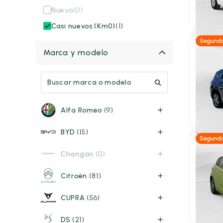
14.95
Nuevo
(0)
P.V.P. con
Casi nuevos (Km0)
(1)
Marca y modelo
Diés
Hyund
2.2 CRD
2022
39
31.49
Alfa Romeo
(9)
P.V.P. con
BYD
(15)
Changan
(0)
Gas
Hyund
Citroën
(81)
1.0 TGD
2024
73
CUPRA
(56)
14.69
P.V.P. con
DS
(21)