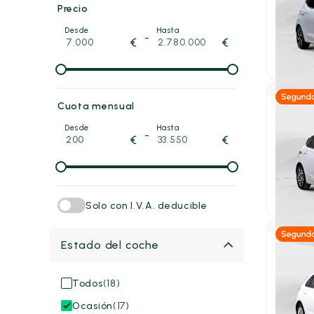
Hyunda
Precio
1.2 N LI
Desde
Hasta
2025
5 
-
€
€
16.89
P.V.P. con
Cuota mensual
Gas
Desde
Hasta
-
€
€
Hyund
1.2 MPI 
2025
19
16.95
P.V.P. con
Solo con I.V.A. deducible
Estado del coche
Gas
Hyund
Todos
(18)
1.5 DPI 
Ocasión
(17)
2022
59