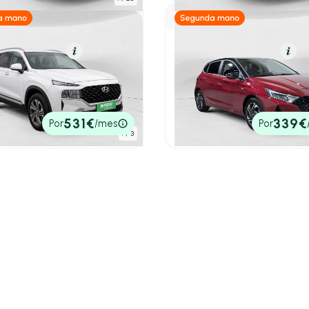
ido (Gasolina)
Resumen
Híbrido (Gasolina)
Res
ai Santa Fe
Hyundai i20
i HEV Maxx Auto 4x2
1.0 TGDI 74kW (100CV) 48V
.850 km
230cv
Automático
2021
56.621 km
100cv
Manual
0€
16.490€
531€
339€
Por
/mes
Por
tado
P.V.P. contado
1
/ 3