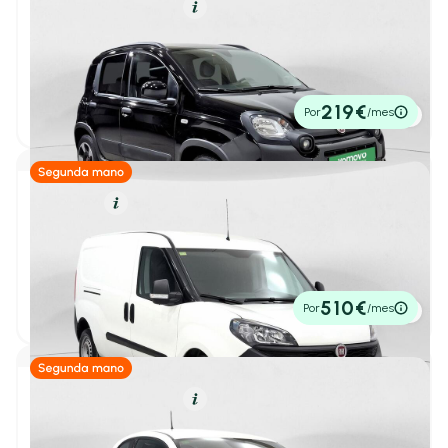
Híbrido (Gasolina)
Resumen
Transmisión
Fiat Panda
1
/ 40
City Cross 1.0 Gse 51kw (70CV)
Caja de cambio
2024
44.176 km
70cv
Manual
13.950€
Automático
(6)
219€
Por
/mes
P.V.P. contado
Manual
(47)
Secuencial
(0)
Diésel
Resumen
Consumo y autonomía
Fiat Doblo
1
/ 25
1.6 MULTIJET 105CV BASE MAXI 750KG 4P
Consumo mixto máximo
2018
45.996 km
105cv
Manual
10.950€
510€
Por
/mes
Hasta 4 L/100km
(0)
P.V.P. contado
Hasta 5 L/100km
(12)
Hasta 6 L/100km
(36)
Híbrido (Gasolina)
Resumen
Hasta 7 L/100km
(46)
Fiat 500
Hasta 8 L/100km
(46)
1
/ 31