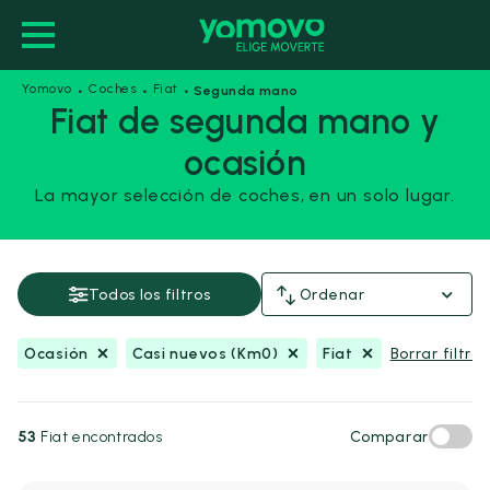
·
·
·
Yomovo
Coches
Fiat
Segunda mano
Fiat de segunda mano y
ocasión
Ocasión
Casi nuevos (Km0)
Fiat
La mayor selección de coches, en un solo lugar.
Guardar esta búsqueda
Precio y financiación
Todos los filtros
Ordenar
Precio
Ocasión
Casi nuevos (Km0)
Fiat
Borrar filtros
Desde
Hasta
-
€
€
53
Fiat encontrados
Comparar