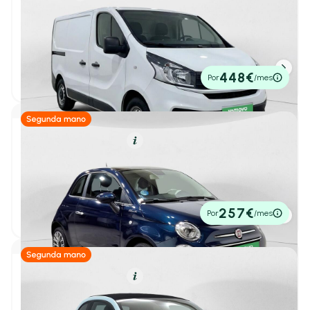
Fiat Talento
1
/ 30
** TALENTO FURGON 2.0 MULTIJET 120CV BASE L1H1 12
4P
Alfa Romeo
(9)
2021
76.653 km
120cv
Manual
17.990€
448€
Por
/mes
BYD
(15)
P.V.P. contado
Changan
(0)
Híbrido (Gasolina)
Resumen
Citroën
(81)
1
/ 3
Fiat 500
CUPRA
(56)
Dolcevita 1.0 Hybrid 51KW (70 CV)
2023
3.976 km
70cv
Manual
DS
(21)
14.500€
257€
Por
/mes
P.V.P. contado
Ebro
(27)
Fiat
(53)
Híbrido (Gasolina)
Resumen
Todos
(53)
Fiat 500C
1
/ 29