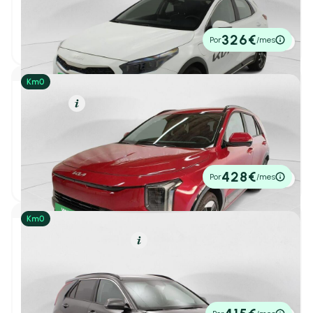
1.6 PHEV eTech
2024
17.313 km
141cv
Automático
23.000€
326€
Por
/mes
P.V.P. contado
Alfa Romeo
(1)
BYD
(0)
Gasolina
Resumen
Changan
(0)
Kia Niro
1
/ 23
EMOTION 1.6 GDI HEV 138CV 5P
Citroën
(2)
2026
5 km
138cv
Automático
32.900€
428€
CUPRA
(2)
Por
/mes
P.V.P. contado
DS
(1)
Ebro
(12)
Híbrido Enchufable
Resumen
Kia Niro
Fiat
(4)
1
/ 11
1.6 PHEV Emotion
2026
53 km
171cv
Automático
Honda
(4)
31.906€