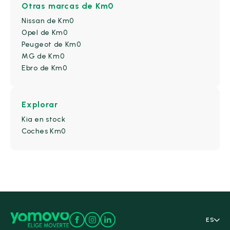
Otras marcas de Km0
Nissan de Km0
Furgonetas
(0)
industrial
(0)
Opel de Km0
Peugeot de Km0
MG de Km0
Ebro de Km0
Monovolumen
(0)
Sedan
(0)
Explorar
Kia en stock
SUV
(4)
Coches Km0
Número de Puertas
2-3 Puertas
(0)
4-5 Puertas
(10)
Kilometraje y antigüedad
ES