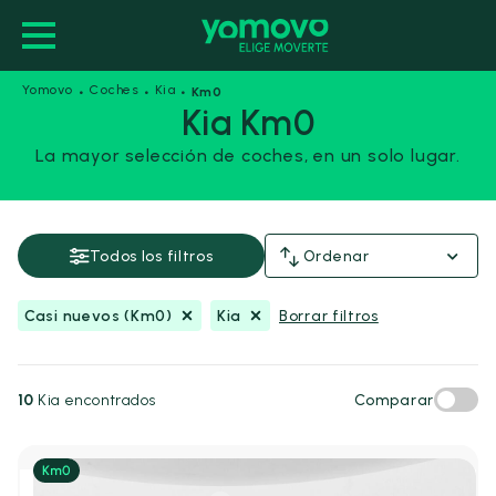
·
·
·
Yomovo
Coches
Kia
Km0
Kia Km0
La mayor selección de coches, en un solo lugar.
Casi nuevos (Km0)
Kia
Guardar esta búsqueda
Todos los filtros
Ordenar
Precio y financiación
Casi nuevos (Km0)
Kia
Borrar filtros
Precio
Desde
Hasta
-
10
Kia encontrados
Comparar
€
€