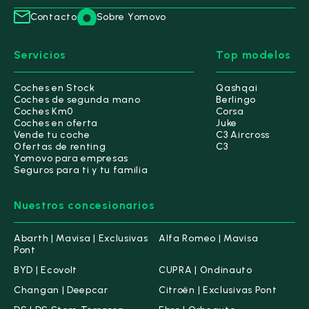
Kilometraje
Contacto
Sobre Yomovo
Hasta 10.000 km
Hasta 30.000 km
Servicios
Top modelos
Hasta 60.000 km
Hasta 100.000 km
Coches en Stock
Qashqai
Desde
Hasta
-
Coches de segunda mano
Berlingo
km
km
Coches Km0
Corsa
Coches en oferta
Juke
Vende tu coche
C3 Aircross
Ofertas de renting
5000 km
C3
145.000 km
Yomovo para empresas
Seguros para ti y tu familia
Antigüedad
Desde
Hasta
-
Nuestros concesionarios
Abarth | Mavisa | Exclusivas
Alfa Romeo | Mavisa
Pont
BYD | Ecovolt
CUPRA | Ondinauto
Motor
Changan | Deepcar
Citroën | Exclusivas Pont