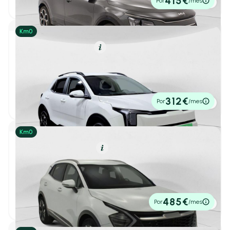
415€
Por
/mes
P.V.P. contado
Jaecoo
(2)
Jeep
(3)
Híbrido (Gasolina)
Resumen
Kia
(10)
Kia Stonic
1
/ 20
1.0 T-GDi 85kW (115CV) MHEV Drive
Todos
(10)
2026
1 km
115cv
Manual
Ceed
(0)
23.990€
312€
Por
/mes
P.V.P. contado
e-Niro
(0)
e-Soul
(0)
EV2
(0)
Híbrido Enchufable
Resumen
EV3
(0)
Kia Sportage
1
/ 38
EV4
(0)
1.6 T-GDi PHEV Tech 4X4 (17″)
2025
11 km
252cv
Automático
EV6
(0)
37.330€
485€
Por
/mes
P.V.P. contado
Niro
(6)
Picanto
(0)