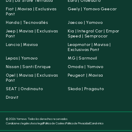
DS | DS Store Terrassa
Ebro | Orbeauto
Combustible
Fiat | Mavisa | Exclusivas
Geely | Yomovo Geecar
Diésel
(0)
Pont
Eléctrico
(0)
Honda | Tecnovallés
Jaecoo | Yomovo
Gasolina
(3)
Jeep | Mavisa | Exclusivas
Kia | Integral Car | Empor
Pont
Speed | Semprocar
Híbrido (Diésel)
(0)
Lancia | Mavisa
Leapmotor | Mavisa |
Híbrido (Gasolina)
(2)
Exclusivas Pont
Híbrido Enchufable
(5)
Lepas | Yomovo
MG | Sarmovil
Nissan | Santi Enrique
Omoda | Yomovo
Etiqueta medioambiental
Opel | Mavisa | Exclusivas
Peugeot | Mavisa
Pont
Cero emisiones
(5)
SEAT | Ondinauto
Skoda | Pragauto
ECO
(2)
Dravit
C
(0)
B
(0)
© 2026 Yomovo. Todos los derechos reservados.
Condiciones legales
Aviso legal
Política de Cookies
Política de Privacidad
Canal ético
Potencia