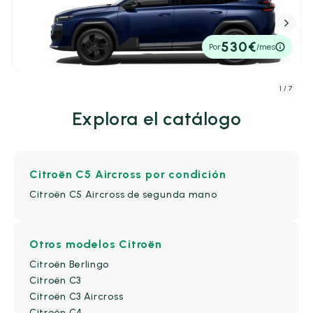
Citroën C5 Aircross
BEV 78KWH 154KW MAX 5P
Furgonetas
(0)
industrial
(0)
210cv
Automático
43.900€
530€
Por
/mes
P.V.P. contado
Monovolumen
(0)
Sedan
(0)
1
/ 7
Explora el catálogo
SUV
(12)
Citroën C5 Aircross
por condición
Número de Puertas
Citroën C5 Aircross de segunda mano
2-3 Puertas
(0)
4-5 Puertas
(12)
Otros modelos Citroën
Citroën Berlingo
Kilometraje y antigüedad
Citroën C3
Citroën C3 Aircross
Kilometraje
Citroën C4