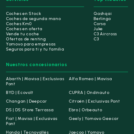
Diésel
(2)
Eléctrico
(1)
Coches en Stock
Qashqai
Coches de segunda mano
Berlingo
Gasolina
(1)
Coches Km0
Corsa
Coches en oferta
Juke
Híbrido (Diésel)
(0)
Vende tu coche
C3 Aircross
Ofertas de renting
C3
Híbrido (Gasolina)
(4)
Yomovo para empresas
Seguros para ti y tu familia
Híbrido Enchufable
(4)
Nuestros concesionarios
Etiqueta medioambiental
Cero emisiones
(0)
Abarth | Mavisa | Exclusivas
Alfa Romeo | Mavisa
Pont
ECO
(2)
BYD | Ecovolt
CUPRA | Ondinauto
C
(3)
Changan | Deepcar
Citroën | Exclusivas Pont
B
(0)
DS | DS Store Terrassa
Ebro | Orbeauto
Fiat | Mavisa | Exclusivas
Geely | Yomovo Geecar
Potencia
Pont
Desde
Hasta
Honda | Tecnovallés
Jaecoo | Yomovo
-