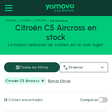
·
·
·
Yomovo
Coches
Citroën
C5 Aircross
Citroën C5 Aircross en
stock
Citroën C5 Aircross
La mayor selección de coches, en un solo lugar.
Guardar esta búsqueda
Precio y financiación
Todos los filtros
Ordenar
Precio
Citroën C5 Aircross
Borrar filtros
Desde
Hasta
-
€
€
12
Citroën encontrados
Comparar