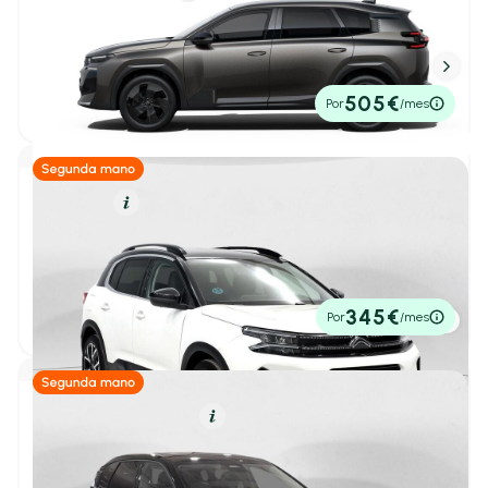
Citroën C5 Aircross
1
/ 41
Plug-in Hybrid 225CV Max
2,50 l/100 Km
225cv
Automático
Alfa Romeo
(11)
41.900€
505€
Por
/mes
P.V.P. contado
BYD
(15)
1
/ 7
Changan
(1)
Diésel
Resumen
Citroën
(142)
Citroën C5 Aircross
BlueHdi 96kW (130CV) S&S Shine Pack
Todos
(142)
2022
22.341 km
131cv
Manual
Berlingo
(30)
19.500€
345€
Por
/mes
P.V.P. contado
C3
(24)
C3 Aircross
(17)
C4
(30)
Híbrido (Gasolina)
Resumen
C4 Cactus
(1)
Citroën C5 Aircross
1
/ 37
C4 X
(3)
HYBRID 107kW (145CV) e-DCS6 Max