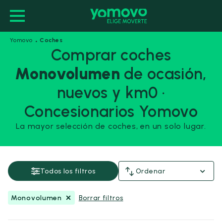
·
Yomovo
Coches
Comprar coches
Monovolumen
de ocasión,
Monovolumen
nuevos y km0 ·
Guardar esta búsqueda
Concesionarios Yomovo
La mayor selección de coches, en un solo lugar.
Precio y financiación
Precio
Todos los filtros
Ordenar
Desde
Hasta
-
€
€
Monovolumen
Borrar filtros