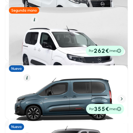
Diésel
Resumen
Alfa Romeo
(0)
Opel Combo Cargo
1
/ 30
BYD
(0)
100 Cv 1.5 Td S/S MT6 €6.4
2024
52.628 km
100cv
Manual
18.500€
Changan
(0)
262€
Por
/mes
P.V.P. contado
Citroën
(13)
CUPRA
(0)
Diésel
Resumen
DS
(0)
Citroën Berlingo
1
/ 39
M Max Diésel 130CV Automático
5,50 l/100 Km
130cv
Automático
Ebro
(0)
29.450€
355€
Por
/mes
P.V.P. contado
Fiat
(2)
1
/ 6
Honda
(0)