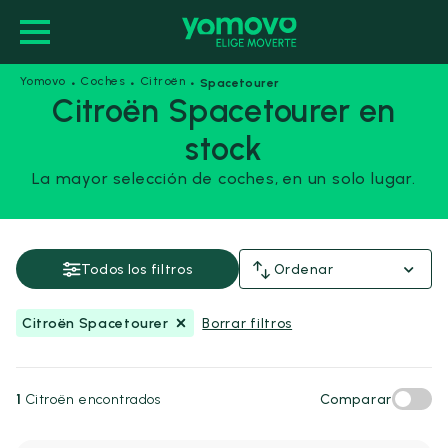
·
·
·
Yomovo
Coches
Citroën
Spacetourer
Citroën Spacetourer en
stock
Citroën Spacetourer
La mayor selección de coches, en un solo lugar.
Guardar esta búsqueda
Precio y financiación
Todos los filtros
Ordenar
Precio
Citroën Spacetourer
Borrar filtros
Desde
Hasta
-
€
€
1
Citroën encontrados
Comparar