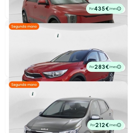
2026
662 km
138cv
Automático
33.495€
435€
Por
/mes
P.V.P. contado
Furgonetas
(1)
industrial
(0)
Híbrido (Gasolina)
Resumen
Monovolumen
(1)
Sedan
(1)
Kia Stonic
1
/ 19
1.0 T-GDi 74kW (100CV) MHEV iMT Drive
2022
35.000 km
100cv
Manual
15.990€
283€
Por
/mes
P.V.P. contado
SUV
(92)
Número de Puertas
Gasolina
Resumen
2-3 Puertas
(0)
Kia Picanto
1
/ 17
4-5 Puertas
(160)
Berlina 1.0 DPI CONCEPT 63 5P
2025
13.802 km
63cv
Manual
14.950€
212€
Kilometraje y antigüedad
Por
/mes
P.V.P. contado