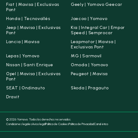
Fiat | Mavisa | Exclusivas
Geely | Yomovo Geecar
Pont
Honda | Tecnovallés
Jaecoo | Yomovo
Jeep | Mavisa | Exclusivas
Kia | Integral Car | Empor
Pont
Speed | Semprocar
Lancia | Mavisa
Leapmotor | Mavisa |
Exclusivas Pont
Lepas | Yomovo
MG | Sarmovil
Nissan | Santi Enrique
Omoda | Yomovo
Opel | Mavisa | Exclusivas
Peugeot | Mavisa
Pont
SEAT | Ondinauto
Skoda | Pragauto
Dravit
© 2026 Yomovo. Todos los derechos reservados.
Condiciones legales
Aviso legal
Política de Cookies
Política de Privacidad
Canal ético
Borrar filtros