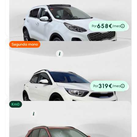
Kia Sportage
1
/ 49
Peugeot
(171)
1.6 T-GDi 130kW GT Line Xtreme 4x2
2019
30.000 km
177cv
Manual
20.490€
SEAT
(54)
658€
Por
/mes
P.V.P. contado
Skoda
(82)
Ver todas las marcas
Híbrido (Gasolina)
Resumen
Kia Stonic
Carrocería
1
/ 38
1.0 T-GDi 88kW (120CV) MHEV iMT Drive
2022
50.471 km
120cv
Manual
15.490€
319€
Por
/mes
P.V.P. contado
Berlina
(63)
Cabriolet
(0)
Gasolina
Resumen
Kia Niro
Deportivo
(0)
Familiar
(2)
1
/ 22
Berlina 1.6 GDI HEV EMOTION 138 5P