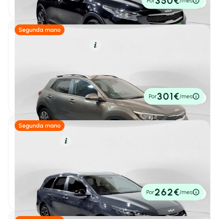
350€
Por
/mes
P.V.P. contado
Jaecoo
(8)
Jeep
(38)
Híbrido (Gasolina)
Resumen
Kia
(160)
Kia Stonic
1
/ 41
1.0 T-GDi 88kW (120CV) MHEV iMT Drive
Todos
(160)
2023
49.137 km
120cv
Manual
Ceed
(14)
16.980€
301€
Por
/mes
P.V.P. contado
e-Niro
(1)
e-Soul
(1)
EV2
(3)
Gasolina
Resumen
EV3
(7)
Kia Ceed
1
/ 23
EV4
(4)
Tourer 1.0 T-GDi 74kW Style Edition
2025
31.051 km
100cv
Manual
EV6
(3)
18.500€
262€
Por
/mes
P.V.P. contado
Niro
(37)
Picanto
(8)