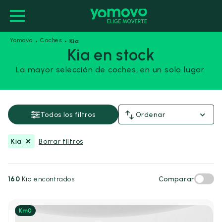
·
·
Yomovo
Coches
Kia
Kia en stock
La mayor selección de coches, en un solo lugar.
Kia
Guardar esta búsqueda
Todos los filtros
Ordenar
Precio y financiación
Kia
Borrar filtros
Precio
Desde
Hasta
-
160
Kia encontrados
Comparar
€
€