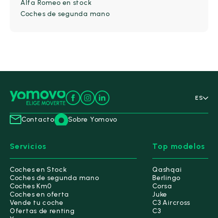
Alfa Romeo en stock
4-5 Puertas
(9)
Coches de segunda mano
Kilometraje y antigüedad
Kilometraje
Hasta 10.000 km
Hasta 30.000 km
Hasta 60.000 km
Hasta 100.000 km
ES
Desde
Hasta
-
km
km
Contacto
Sobre Yomovo
Servicios
Top modelos
5000 km
145.000 km
Antigüedad
Coches en Stock
Qashqai
Coches de segunda mano
Berlingo
Desde
Hasta
Coches Km0
Corsa
-
Coches en oferta
Juke
Vende tu coche
C3 Aircross
Ofertas de renting
C3