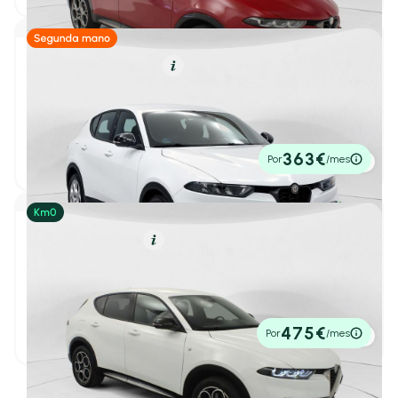
Omoda
(4)
Híbrido (Gasolina)
Resumen
Opel
(58)
Alfa Romeo Tonale
1
/ 24
Peugeot
(138)
1.5 MHEV GASOLINA 130 CV SPRINT FWD
2022
73.175 km
130cv
Automático
20.500€
SEAT
(37)
363€
Por
/mes
P.V.P. contado
Skoda
(59)
Ver todas las marcas
Híbrido Enchufable
Resumen
Carrocería
Alfa Romeo Tonale
1
/ 37
1.3 Multi-air PHEV Ti Q4
2025
2 km
280cv
Automático
33.500€
475€
Por
/mes
P.V.P. contado
Berlina
(0)
Cabriolet
(0)