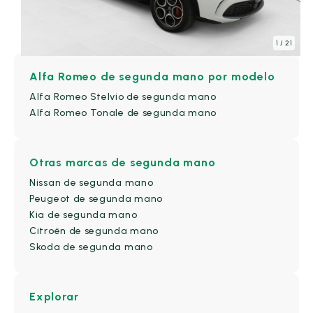
Alfa Romeo de segunda mano
Deportivo
(0)
Familiar
(0)
1
/ 21
Alfa Romeo de segunda mano por modelo
Alfa Romeo Stelvio de segunda mano
Furgonetas
(0)
industrial
(0)
Alfa Romeo Tonale de segunda mano
Otras marcas de segunda mano
Monovolumen
(0)
Sedan
(0)
Nissan de segunda mano
Peugeot de segunda mano
Kia de segunda mano
Citroën de segunda mano
SUV
(9)
Skoda de segunda mano
Número de Puertas
Explorar
2-3 Puertas
(0)