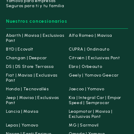
Yomovo para empresas
Seguros para ti y tu familia
Motor
Nuestros concesionarios
Combustible
Abarth | Mavisa | Exclusivas
Alfa Romeo | Mavisa
Diésel
(1)
Pont
Eléctrico
(0)
BYD | Ecovolt
CUPRA | Ondinauto
Gasolina
(0)
Changan | Deepcar
Citroën | Exclusivas Pont
DS | DS Store Terrassa
Ebro | Orbeauto
Híbrido (Diésel)
(0)
Fiat | Mavisa | Exclusivas
Geely | Yomovo Geecar
Híbrido (Gasolina)
(3)
Pont
Híbrido Enchufable
(5)
Honda | Tecnovallés
Jaecoo | Yomovo
Jeep | Mavisa | Exclusivas
Kia | Integral Car | Empor
Pont
Etiqueta medioambiental
Speed | Semprocar
Lancia | Mavisa
Leapmotor | Mavisa |
Cero emisiones
(3)
Exclusivas Pont
ECO
(3)
Lepas | Yomovo
MG | Sarmovil
C
(1)
Nissan | Santi Enrique
Omoda | Yomovo