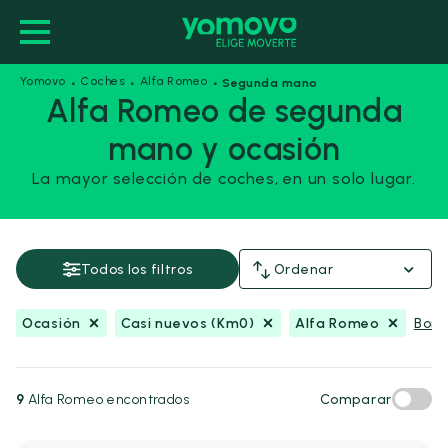
·
·
·
Yomovo
Coches
Alfa Romeo
Segunda mano
Alfa Romeo de segunda
mano y ocasión
Ocasión
Casi nuevos (Km0)
La mayor selección de coches, en un solo lugar.
Alfa Romeo
Guardar esta búsqueda
Todos los filtros
Ordenar
Precio y financiación
Ocasión
Casi nuevos (Km0)
Alfa Romeo
Borra
Precio
Desde
Hasta
-
€
€
9
Alfa Romeo encontrados
Comparar