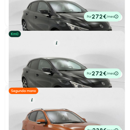
1.5 HEV LUXURY 195 CV 5P
2026
1 km
195cv
Automático
20.900€
272€
Por
/mes
P.V.P. contado
Alfa Romeo
(11)
BYD
(15)
Híbrido (Gasolina)
Resumen
Changan
(1)
MG3
1
/ 19
1.5 HEV LUXURY 195 CV 5P
Citroën
(143)
2026
1 km
195cv
Automático
20.900€
272€
CUPRA
(70)
Por
/mes
P.V.P. contado
DS
(26)
Ebro
(39)
Gasolina
Resumen
MG ZS
Fiat
(65)
1
/ 21
LUXURY 1.0T 111CV 5P
2023
53.915 km
111cv
Manual
Honda
(27)
15.200€