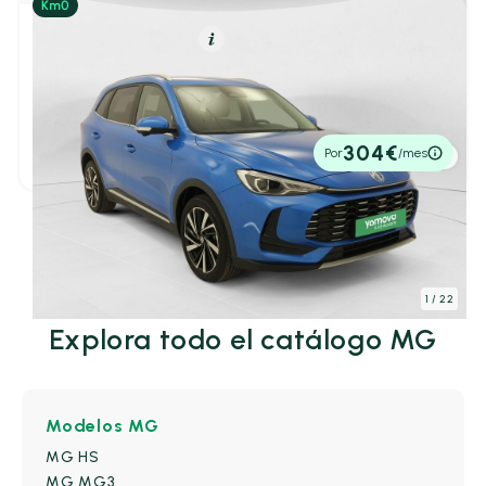
Granate
(0)
Híbrido (Gasolina)
Resumen
Gris
(3)
MG ZS
Gris claro
(0)
1
/ 22
LUXURY 1.5 HIBRID+ 197 CV 5P
Marrón
(0)
2026
5 km
197cv
Automático
23.400€
304€
Naranja
(1)
Por
/mes
P.V.P. contado
Negro
(9)
Oro
(0)
Ver más coches
Oscuro
(0)
Otros
(0)
1
/ 22
Plata
(0)
Explora todo el catálogo MG
Plateado
(4)
Rojo
(5)
Modelos MG
Verde
(1)
MG HS
MG MG3