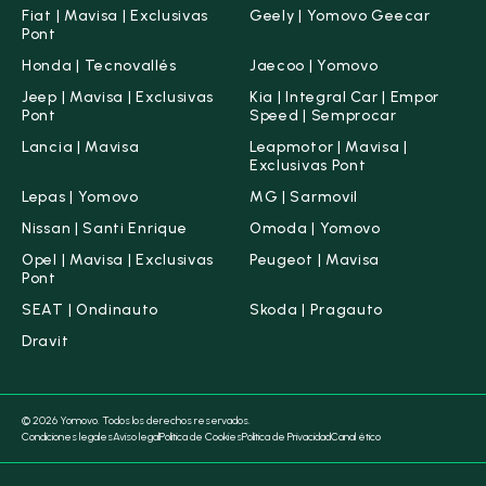
Fiat | Mavisa | Exclusivas
Geely | Yomovo Geecar
Pont
Honda | Tecnovallés
Jaecoo | Yomovo
Jeep | Mavisa | Exclusivas
Kia | Integral Car | Empor
Pont
Speed | Semprocar
Lancia | Mavisa
Leapmotor | Mavisa |
Exclusivas Pont
Lepas | Yomovo
MG | Sarmovil
Nissan | Santi Enrique
Omoda | Yomovo
Opel | Mavisa | Exclusivas
Peugeot | Mavisa
Pont
SEAT | Ondinauto
Skoda | Pragauto
Dravit
© 2026 Yomovo. Todos los derechos reservados.
Condiciones legales
Aviso legal
Política de Cookies
Política de Privacidad
Canal ético
Borrar filtros