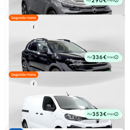
290€
Por
/mes
P.V.P. contado
C5 Aircross
(13)
C5 X
(1)
DS4
(1)
Diésel
Resumen
ë-C3 Aircross
(1)
Citroën C5 Aircross
1
/ 34
BlueHdi 96kW (130CV) S&S EAT8 Shine Pack
ë-C5 Aircross
(1)
2022
79.938 km
131cv
Automático
Jumper
(8)
18.990€
336€
Por
/mes
P.V.P. contado
Jumpy
(12)
Spacetourer
(1)
CUPRA
(75)
Diésel
Resumen
Citroën Jumpy
DS
(26)
1
/ 37
FG 1.5 BLUEHDI 120 M 4P
2025
27.612 km
120cv
Manual
Ebro
(38)
24.900€
353€
Por
/mes
P.V.P. contado
Fiat
(62)