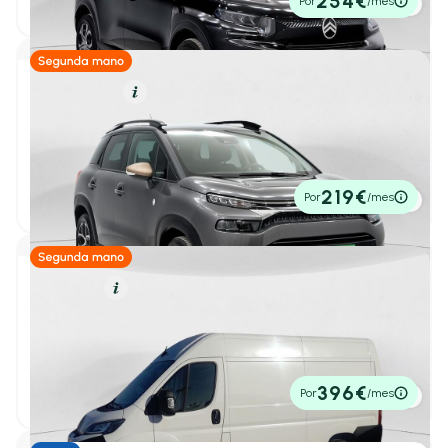
254€
Por
/mes
P.V.P. contado
Hasta 7 L/100km
(114)
Hasta 8 L/100km
(122)
Gasolina
Resumen
Capacidad y espacio
Citroën C3 Aircross
1
/ 30
PureTech 81kW (110CV) S&S C-Series
Número de plazas
2024
29.500 km
110cv
Manual
13.950€
219€
2 Plazas
(14)
Por
/mes
P.V.P. contado
4-5 Plazas
(108)
6-7 Plazas
(1)
Diésel
Resumen
8+ Plazas
(3)
Citroën Jumper
1
/ 32
Capacidad del maletero
FG 2.2 BHDI 140 L2 H2 3.5T 4P
2024
8.526 km
140cv
Manual
Desde
Hasta
-
27.950€
396€
L
L
Por
/mes
P.V.P. contado