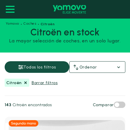
·
·
Yomovo
Coches
Citroën
Citroën en stock
La mayor selección de coches, en un solo lugar.
Citroën
Guardar esta búsqueda
Todos los filtros
Ordenar
Precio y financiación
Citroën
Borrar filtros
Precio
Desde
Hasta
-
143
Citroën encontrados
Comparar
€
€