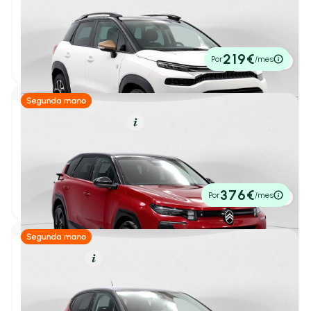
Peugeot
(171)
Citroën C3 Aircross
PureTech 81kW (110CV) S&S C-Series
SEAT
(52)
2024
29.152 km
110cv
Manual
13.950€
219€
Por
/mes
Skoda
(82)
P.V.P. contado
Ver todas las marcas
Híbrido (Gasolina)
Resumen
Carrocería
Citroën C5 Aircross
1
/ 35
HYBRID 107kW (145CV) e-DCS6 Max
2025
15.789 km
145cv
Automático
28.950€
376€
Por
/mes
Berlina
(56)
Cabriolet
(0)
P.V.P. contado
Gasolina
Resumen
Deportivo
(0)
Familiar
(0)
Citroën C3
1
/ 41
PureTech 81KW (110CV) S&S SHINE