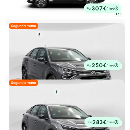
4,70 l/100 Km
145cv
Automático
25.450€
307€
Por
/mes
P.V.P. contado
1
/ 8
Furgonetas
(0)
industrial
(0)
Gasolina
Resumen
Monovolumen
(0)
Sedan
(0)
Citroën C4
PureTech 130 S&S 6v Plus
2024
22.500 km
131cv
Manual
15.950€
250€
Por
/mes
P.V.P. contado
SUV
(0)
Número de Puertas
Híbrido (Gasolina)
Resumen
2-3 Puertas
(0)
Citroën C4
1
/ 35
4-5 Puertas
(30)
Hybrid 145 ë-DCS6 Plus
2025
7.767 km
145cv
Automático
19.950€
283€
Kilometraje y antigüedad
Por
/mes
P.V.P. contado