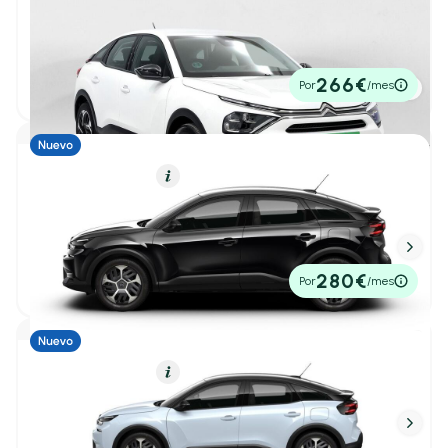
Citroën C4
1
/ 32
Peugeot
(171)
PureTech 130 S&S 6v Plus
2024
4.731 km
131cv
Manual
16.950€
SEAT
(54)
266€
Por
/mes
P.V.P. contado
Skoda
(82)
Ver todas las marcas
Híbrido (Gasolina)
Resumen
Citroën C4
Carrocería
1
/ 34
Hybrid 145 ë-DCS6 Plus
4,70 l/100 Km
145cv
Automático
23.250€
280€
Por
/mes
P.V.P. contado
Berlina
(30)
Cabriolet
(0)
1
/ 8
Híbrido (Gasolina)
Resumen
Citroën C4
Deportivo
(0)
Familiar
(0)
Hybrid 145 ë-DCS6 Business Edition