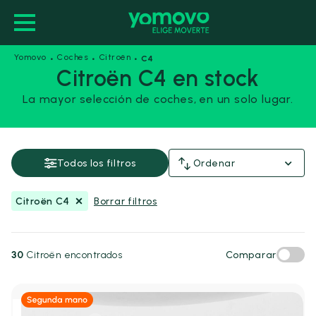
·
·
·
Yomovo
Coches
Citroën
C4
Citroën C4 en stock
La mayor selección de coches, en un solo lugar.
Citroën C4
Guardar esta búsqueda
Todos los filtros
Ordenar
Precio y financiación
Citroën C4
Borrar filtros
Precio
Desde
Hasta
-
30
Citroën encontrados
Comparar
€
€