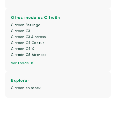
Naranja
(0)
Negro
(4)
Otros modelos Citroën
Oro
(0)
Citroën Berlingo
Oscuro
(0)
Citroën C3
Otros
(0)
Citroën C3 Aircross
Citroën C4 Cactus
Plata
(0)
Citroën C4 X
Plateado
(0)
Citroën C5 Aircross
Rojo
(1)
Ver todas (8)
Verde
(0)
Explorar
Citroën en stock