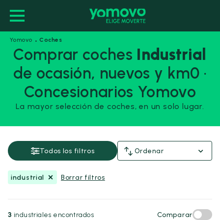
·
Yomovo
Coches
Comprar coches
Industrial
de ocasión, nuevos y km0 ·
industrial
Concesionarios Yomovo
Guardar esta búsqueda
La mayor selección de coches, en un solo lugar.
Precio y financiación
Todos los filtros
Ordenar
Precio
Desde
Hasta
-
industrial
Borrar filtros
€
€
3
industriales encontrados
Comparar