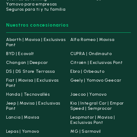
Yomovo para empresas
SEAT
(0)
Seguros para ti y tu familia
Skoda
(0)
Nuestros concesionarios
Ver todas las marcas
Abarth | Mavisa | Exclusivas
Alfa Romeo | Mavisa
Pont
Carrocería
BYD | Ecovolt
CUPRA | Ondinauto
Changan | Deepcar
Citroën | Exclusivas Pont
DS | DS Store Terrassa
Ebro | Orbeauto
Berlina
(383)
Cabriolet
(2)
Fiat | Mavisa | Exclusivas
Geely | Yomovo Geecar
Pont
Honda | Tecnovallés
Jaecoo | Yomovo
Jeep | Mavisa | Exclusivas
Kia | Integral Car | Empor
Deportivo
(2)
Familiar
(42)
Pont
Speed | Semprocar
Lancia | Mavisa
Leapmotor | Mavisa |
Exclusivas Pont
Lepas | Yomovo
MG | Sarmovil
Furgonetas
(133)
industrial
(3)