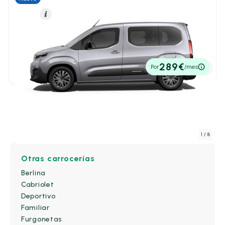
Diésel
Resumen
Citroën Berlingo
1
/ 5
Alfa Romeo
(0)
1.5 DIESEL 100 M PLUS 4P
5,30 l/100 Km
100cv
Manual
BYD
(0)
23.990€
289€
Por
/mes
P.V.P. contado
Changan
(0)
Citroën
(1)
Explora todo el catálogo
CUPRA
(0)
1
/ 8
DS
(0)
Otras carrocerías
Ebro
(0)
Berlina
Cabriolet
Fiat
(0)
Deportivo
Familiar
Honda
(0)
Furgonetas