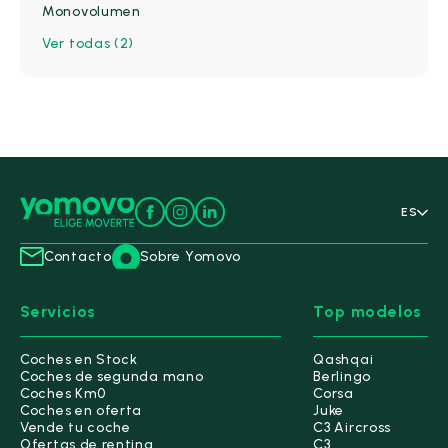
Monovolumen
Jaecoo
(0)
Ver todas (2)
Jeep
(0)
Kia
(0)
Lancia
(0)
Leapmotor
(0)
ES
MG
(0)
Contacto
Sobre Yomovo
Nissan
(2)
Servicios
Top modelos
Omoda
(0)
Coches en Stock
Qashqai
Coches de segunda mano
Berlingo
Opel
(0)
Coches Km0
Corsa
Coches en oferta
Juke
Peugeot
(0)
Vende tu coche
C3 Aircross
Ofertas de renting
C3